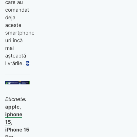
care au
comandat
deja
aceste
smartphone-
uri încă
mai
așteaptă
livrările.
Etichete:
apple
,
iphone
15
,
iPhone 15