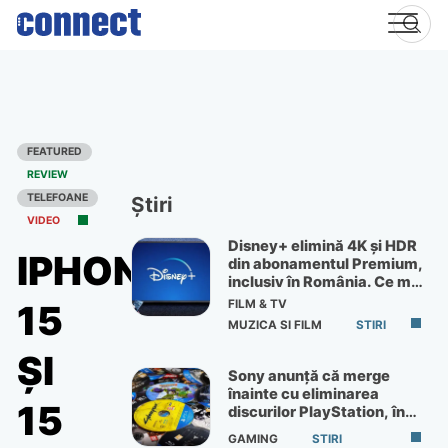
Skip
to
content
FEATURED
REVIEW
TELEFOANE
Știri
VIDEO
Disney+ elimină 4K și HDR
IPHONE
din abonamentul Premium,
inclusiv în România. Ce mai
primești de 60 lei pe lună
FILM & TV
15
MUZICA SI FILM
STIRI
ȘI
Sony anunță că merge
înainte cu eliminarea
15
discurilor PlayStation, în
ciuda protestelor
GAMING
STIRI