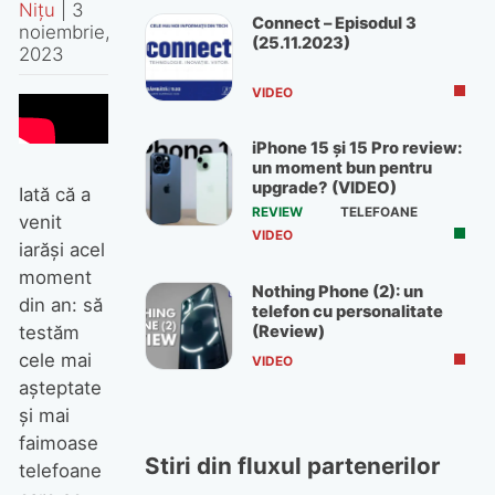
Nițu
|
3
Connect – Episodul 3
noiembrie,
(25.11.2023)
2023
VIDEO
iPhone 15 și 15 Pro review:
un moment bun pentru
upgrade? (VIDEO)
Iată că a
REVIEW
TELEFOANE
venit
VIDEO
iarăși acel
moment
Nothing Phone (2): un
din an: să
telefon cu personalitate
(Review)
testăm
cele mai
VIDEO
așteptate
și mai
faimoase
Stiri din fluxul partenerilor
telefoane