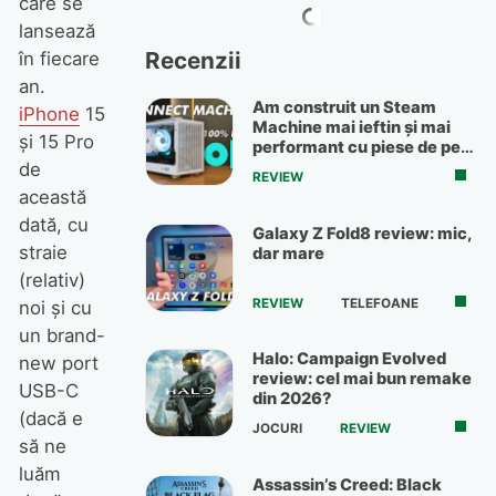
care se
lansează
Recenzii
în fiecare
an.
Am construit un Steam
iPhone
15
Machine mai ieftin și mai
și 15 Pro
performant cu piese de pe
OLX
de
REVIEW
această
dată, cu
Galaxy Z Fold8 review: mic,
straie
dar mare
(relativ)
REVIEW
TELEFOANE
noi și cu
un brand-
Halo: Campaign Evolved
new port
review: cel mai bun remake
USB-C
din 2026?
(dacă e
JOCURI
REVIEW
să ne
luăm
Assassin’s Creed: Black