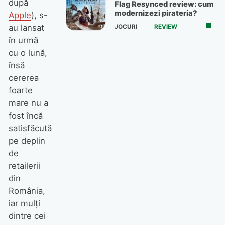
după
Flag Resynced review: cum
modernizezi pirateria?
Apple
), s-
au lansat
JOCURI
REVIEW
în urmă
cu o lună,
însă
cererea
foarte
mare nu a
fost încă
satisfăcută
pe deplin
de
retailerii
din
România,
iar mulți
dintre cei