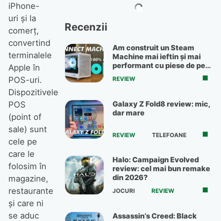
iPhone-
uri şi la
Recenzii
comerţ,
convertind
Am construit un Steam
terminalele
Machine mai ieftin și mai
performant cu piese de pe
Apple în
OLX
POS-uri.
REVIEW
Dispozitivele
Galaxy Z Fold8 review: mic,
POS
dar mare
(point of
sale) sunt
REVIEW
TELEFOANE
cele pe
care le
Halo: Campaign Evolved
folosim în
review: cel mai bun remake
din 2026?
magazine,
restaurante
JOCURI
REVIEW
şi care ni
se aduc
Assassin’s Creed: Black