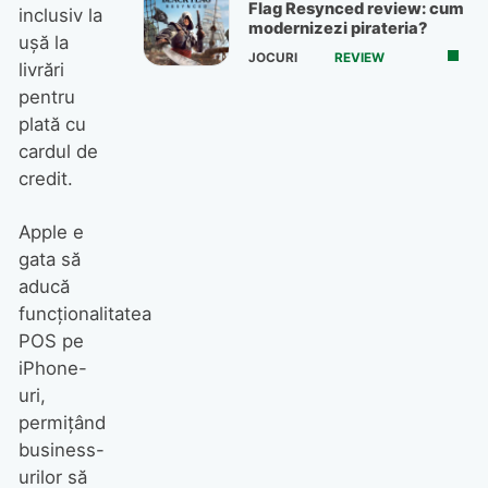
Flag Resynced review: cum
inclusiv la
modernizezi pirateria?
uşă la
JOCURI
REVIEW
livrări
pentru
plată cu
cardul de
credit.
Apple e
gata să
aducă
funcţionalitatea
POS pe
iPhone-
uri,
permiţând
business-
urilor să