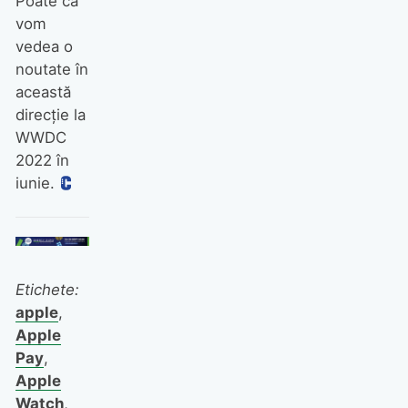
Poate că
vom
vedea o
noutate în
această
direcţie la
WWDC
2022 în
iunie.
Etichete:
apple
,
Apple
Pay
,
Apple
Watch
,