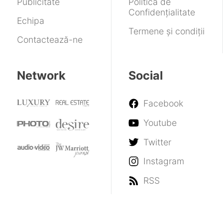
Publicitate
Politica de
date
Confidențialitate
și
Echipa
jocuri
Termene și condiții
Contactează-ne
după
ce
Microsoft
i-
Network
Social
a
suspendat
Facebook
contul
Youtube
Twitter
Instagram
RSS