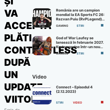
ŞI
VA
România are un campion
mondial la EA Sports FC 26:
Razvan Puiu (RvPLegend)
ACCEPTA
câștigă turneul de la Paris
GAMING
STIRI
PLĂTI
God of War Laufey se
lansează în februarie 2027.
CONTACTLESS
Kratos revine într-un nou
God of War
GAMING
STIRI
DUPĂ
UN
Video
UPDATE
Connect – Episodul 4
(2.12.2023)
VIITOR
STIRI
VIDEO
Scris de