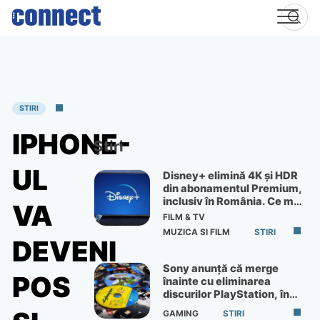
Skip
to
content
STIRI
IPHONE-
Știri
UL
Disney+ elimină 4K și HDR
din abonamentul Premium,
inclusiv în România. Ce mai
VA
primești de 60 lei pe lună
FILM & TV
MUZICA SI FILM
STIRI
DEVENI
Sony anunță că merge
POS
înainte cu eliminarea
discurilor PlayStation, în
ciuda protestelor
GAMING
STIRI