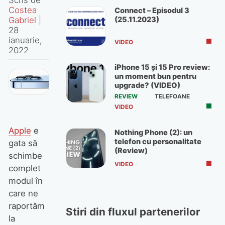
Costea
Connect – Episodul 3
(25.11.2023)
Gabriel
|
28
ianuarie,
VIDEO
2022
iPhone 15 și 15 Pro review:
un moment bun pentru
upgrade? (VIDEO)
REVIEW
TELEFOANE
VIDEO
Apple
e
Nothing Phone (2): un
telefon cu personalitate
gata să
(Review)
schimbe
VIDEO
complet
modul în
care ne
raportăm
Stiri din fluxul partenerilor
la