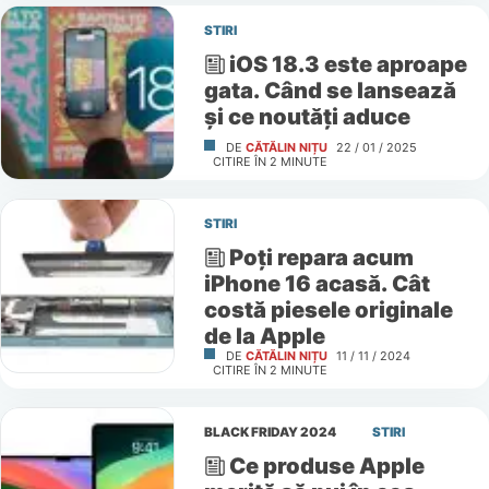
STIRI
iOS 18.3 este aproape
gata. Când se lansează
și ce noutăți aduce
DE
CĂTĂLIN NIȚU
22 / 01 / 2025
CITIRE ÎN
2
MINUTE
STIRI
Poți repara acum
iPhone 16 acasă. Cât
costă piesele originale
de la Apple
DE
CĂTĂLIN NIȚU
11 / 11 / 2024
CITIRE ÎN
2
MINUTE
BLACK FRIDAY 2024
STIRI
Ce produse Apple