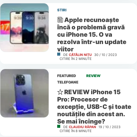
STIRI
Apple recunoaște
încă o problemă gravă
cu iPhone 15. O va
rezolva într-un update
viitor
DE
CĂTĂLIN NIȚU
30 / 10 / 2023
CITIRE ÎN
2
MINUTE
FEATURED
REVIEW
TELEFOANE
REVIEW iPhone 15
Pro: Procesor de
excepție, USB-C și toate
noutățile din acest an.
Se mai încinge?
DE
CLAUDIU RÂPAN
19 / 10 / 2023
CITIRE ÎN
8
MINUTE