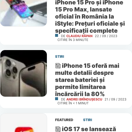
iPhone 15 Pro și iPhone
15 Pro Max, lansate
oficial în România la
iStyle: Prețuri oficiale și
specificații complete
DE
CLAUDIU RÂPAN
22 / 09 / 2023
CITIRE ÎN
3
MINUTE
STIRI
iPhone 15 oferă mai
multe detalii despre
starea bateriei și
permite limitarea
încărcării la 80%
DE
ANDREI BRÎNDUȘESCU
21 / 09 / 2023
CITIRE ÎN
< 1
MINUT
FEATURED
STIRI
iOS 17 se lansează