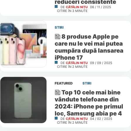
reduceri consistente
DE
CĂTĂLIN NIȚU
06 / 11 / 2025
CITIRE ÎN
3
MINUTE
STIRI
8 produse Apple pe
care nu le vei mai putea
cumpăra după lansarea
iPhone 17
DE
CĂTĂLIN NIȚU
09 / 09 / 2025
CITIRE ÎN
2
MINUTE
FEATURED
STIRI
Top 10 cele mai bine
vândute telefoane din
2024: iPhone pe primul
loc, Samsung abia pe 4
DE
CĂTĂLIN NIȚU
04 / 02 / 2025
CITIRE ÎN
2
MINUTE