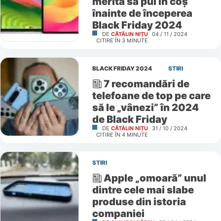
merită să pui în coș
înainte de începerea
Black Friday 2024
DE
CĂTĂLIN NIȚU
04 / 11 / 2024
CITIRE ÎN
3
MINUTE
BLACK FRIDAY 2024
STIRI
7 recomandări de
telefoane de top pe care
să le „vânezi” în 2024
de Black Friday
DE
CĂTĂLIN NIȚU
31 / 10 / 2024
CITIRE ÎN
4
MINUTE
STIRI
Apple „omoară” unul
dintre cele mai slabe
produse din istoria
companiei