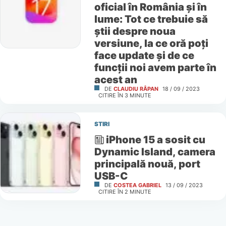
oficial în România și în
lume: Tot ce trebuie să
știi despre noua
versiune, la ce oră poți
face update și de ce
funcții noi avem parte în
acest an
DE
CLAUDIU RÂPAN
18 / 09 / 2023
CITIRE ÎN
3
MINUTE
STIRI
iPhone 15 a sosit cu
Dynamic Island, camera
principală nouă, port
USB-C
DE
COSTEA GABRIEL
13 / 09 / 2023
CITIRE ÎN
2
MINUTE