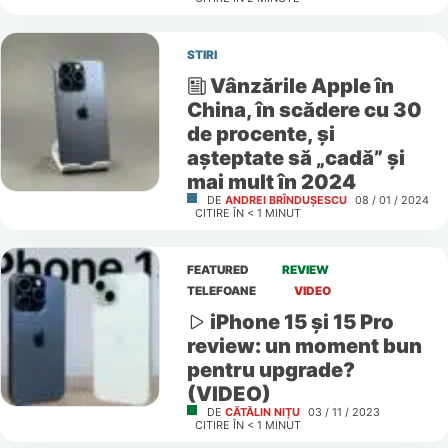
STIRI
Vânzările Apple în
China, în scădere cu 30
de procente, și
așteptate să „cadă” și
mai mult în 2024
DE
ANDREI BRÎNDUȘESCU
08 / 01 / 2024
CITIRE ÎN
< 1
MINUT
FEATURED
REVIEW
TELEFOANE
VIDEO
iPhone 15 și 15 Pro
review: un moment bun
pentru upgrade?
(VIDEO)
DE
CĂTĂLIN NIȚU
03 / 11 / 2023
CITIRE ÎN
< 1
MINUT