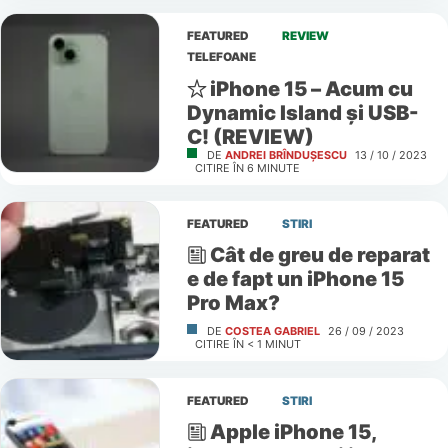
FEATURED
REVIEW
TELEFOANE
iPhone 15 – Acum cu
Dynamic Island și USB-
C! (REVIEW)
DE
ANDREI BRÎNDUȘESCU
13 / 10 / 2023
CITIRE ÎN
6
MINUTE
FEATURED
STIRI
Cât de greu de reparat
e de fapt un iPhone 15
Pro Max?
DE
COSTEA GABRIEL
26 / 09 / 2023
CITIRE ÎN
< 1
MINUT
FEATURED
STIRI
Apple iPhone 15,