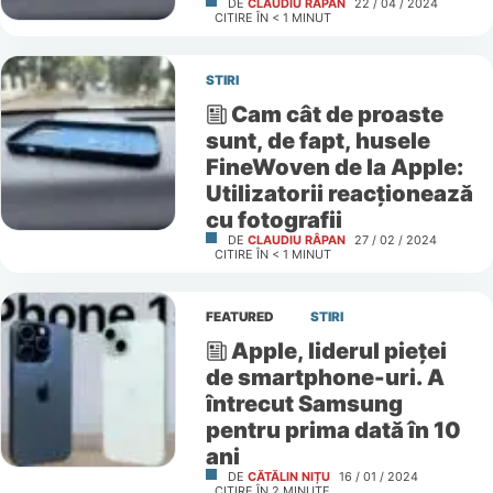
DE
CLAUDIU RÂPAN
22 / 04 / 2024
CITIRE ÎN
< 1
MINUT
STIRI
Cam cât de proaste
sunt, de fapt, husele
FineWoven de la Apple:
Utilizatorii reacționează
cu fotografii
DE
CLAUDIU RÂPAN
27 / 02 / 2024
CITIRE ÎN
< 1
MINUT
FEATURED
STIRI
Apple, liderul pieței
de smartphone-uri. A
întrecut Samsung
pentru prima dată în 10
ani
DE
CĂTĂLIN NIȚU
16 / 01 / 2024
CITIRE ÎN
2
MINUTE