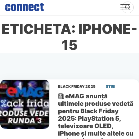
Skip
to
content
ETICHETA: IPHONE-
15
BLACK FRIDAY 2025
STIRI
eMAG anunță
ultimele produse vedetă
pentru Black Friday
2025: PlayStation 5,
televizoare OLED,
iPhone și multe altele cu