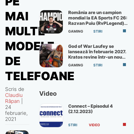
PE
MAI
România are un campion
mondial la EA Sports FC 26:
Razvan Puiu (RvPLegend)
MULTE
câștigă turneul de la Paris
GAMING
STIRI
MODELE
God of War Laufey se
lansează în februarie 2027.
DE
Kratos revine într-un nou
God of War
GAMING
STIRI
TELEFOANE
Scris de
Video
Claudiu
Râpan
|
Connect – Episodul 4
24
(2.12.2023)
februarie,
2021
STIRI
VIDEO