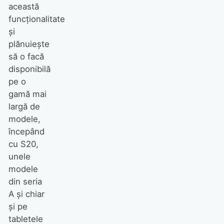
această
funcționalitate
și
plănuiește
să o facă
disponibilă
pe o
gamă mai
largă de
modele,
începând
cu S20,
unele
modele
din seria
A și chiar
și pe
tabletele