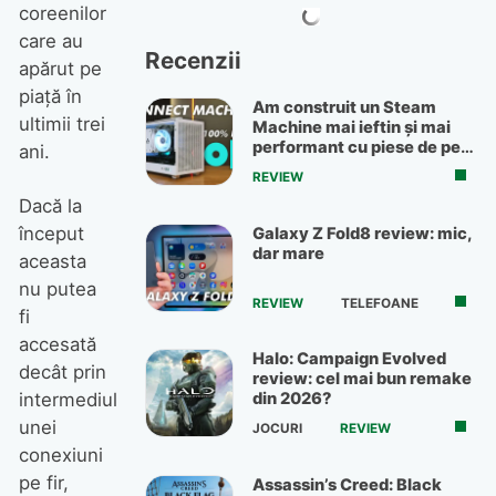
coreenilor
care au
Recenzii
apărut pe
piață în
Am construit un Steam
ultimii trei
Machine mai ieftin și mai
performant cu piese de pe
ani.
OLX
REVIEW
Dacă la
început
Galaxy Z Fold8 review: mic,
dar mare
aceasta
nu putea
REVIEW
TELEFOANE
fi
accesată
Halo: Campaign Evolved
decât prin
review: cel mai bun remake
intermediul
din 2026?
unei
JOCURI
REVIEW
conexiuni
pe fir,
Assassin’s Creed: Black