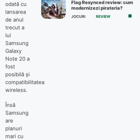
Flag Resynced review: cum
odată cu
modernizezi pirateria?
lansarea
JOCURI
REVIEW
de anul
trecut a
lui
Samsung
Galaxy
Note 20 a
fost
posibilă și
compatibilitatea
wireless.
Însă
Samsung
are
planuri
mari cu