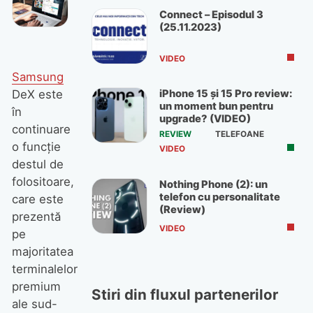
Connect – Episodul 3
(25.11.2023)
VIDEO
Samsung
iPhone 15 și 15 Pro review:
DeX este
un moment bun pentru
în
upgrade? (VIDEO)
continuare
REVIEW
TELEFOANE
o funcție
VIDEO
destul de
folositoare,
Nothing Phone (2): un
telefon cu personalitate
care este
(Review)
prezentă
VIDEO
pe
majoritatea
terminalelor
premium
Stiri din fluxul partenerilor
ale sud-