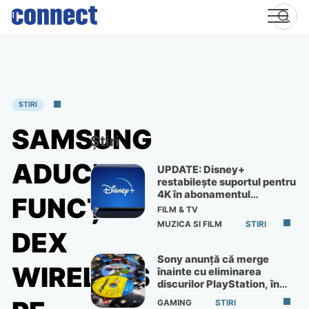
Skip
to
content
STIRI
SAMSUNG
Știri
ADUCE
UPDATE: Disney+
restabilește suportul pentru
4K în abonamentul
FUNCȚIA
Premium
FILM & TV
MUZICA SI FILM
STIRI
DEX
Sony anunță că merge
WIRELESS
înainte cu eliminarea
discurilor PlayStation, în
ciuda protestelor
GAMING
STIRI