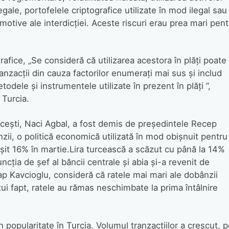
legale, portofelele criptografice utilizate în mod ilegal sau
a motive ale interdicției. Aceste riscuri erau prea mari pent
afice, „Se consideră că utilizarea acestora în plăți poate
ranzacții din cauza factorilor enumerați mai sus și includ
dele și instrumentele utilizate în prezent în plăți ”,
 Turcia.
urcești, Naci Agbal, a fost demis de președintele Recep
ii, o politică economică utilizată în mod obișnuit pentru
pășit 16% în martie.Lira turcească a scăzut cu până la 14%
uncția de șef al băncii centrale și abia și-a revenit de
ap Kavcioglu, consideră că ratele mai mari ale dobânzii
stui fapt, ratele au rămas neschimbate la prima întâlnire
n popularitate în Turcia. Volumul tranzacțiilor a crescut, 