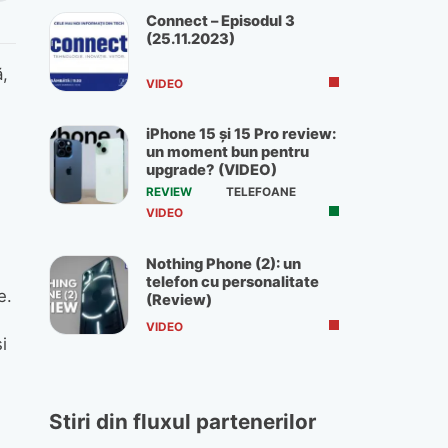
Connect – Episodul 3
(25.11.2023)
ă,
VIDEO
iPhone 15 și 15 Pro review:
un moment bun pentru
upgrade? (VIDEO)
REVIEW
TELEFOANE
VIDEO
Nothing Phone (2): un
telefon cu personalitate
e.
(Review)
VIDEO
i
Stiri din fluxul partenerilor