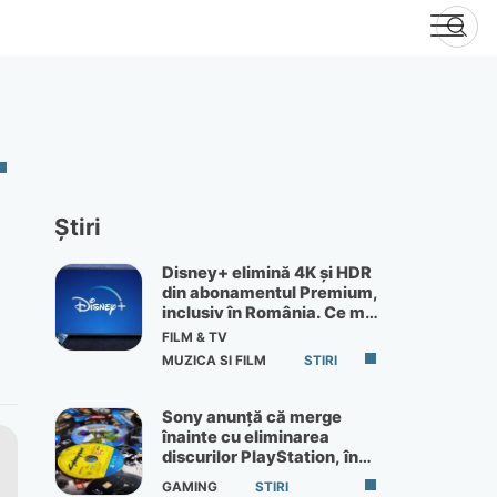
Știri
Disney+ elimină 4K și HDR
din abonamentul Premium,
inclusiv în România. Ce mai
primești de 60 lei pe lună
FILM & TV
MUZICA SI FILM
STIRI
Sony anunță că merge
înainte cu eliminarea
discurilor PlayStation, în
ciuda protestelor
GAMING
STIRI