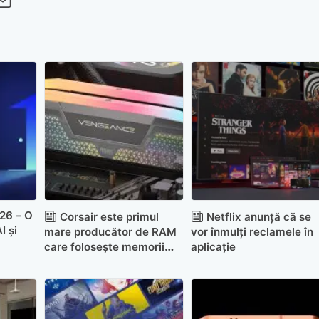
cebook
Twitter
 pe LinkedIn
buie pe Pinterest
imite prin whatsapp
Trimite pe Email
26 – O
Corsair este primul
Netflix anunță că se
I și
mare producător de RAM
vor înmulți reclamele în
care folosește memorii
aplicație
chinezești CXMT