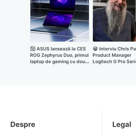
ASUS lansează la CES
Interviu Chris Pa
ROG Zephyrus Duo, primul
Product Manager
laptop de gaming cu două
Logitech G Pro Seri
ecrane OLED de 16”
aduce nou mouse-u
X2 Superstrike
Despre
Legal