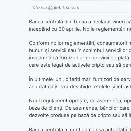
foto via @globitex.com
Banca centrală din Turcia a declarat vineri c
începând cu 30 aprilie. Noile reglementări nu
Conform noilor reglementări, consumatorii nu 
bunuri și servicii sau în schimbul serviciilo
înseamnă că furnizorilor de servicii de plată 
care este legat de activele cripto sau să per
În ultimele luni, diferiți mari furnizori de ser
anunțat că își vor deschide rețelele și infrast
Noul regulament oprește, de asemenea, opera
baza de clienți. De asemenea, băncilor care î
dezvolte produse pe bază de cripto sau să i
Banca centrală a menționat lipsa autorității de