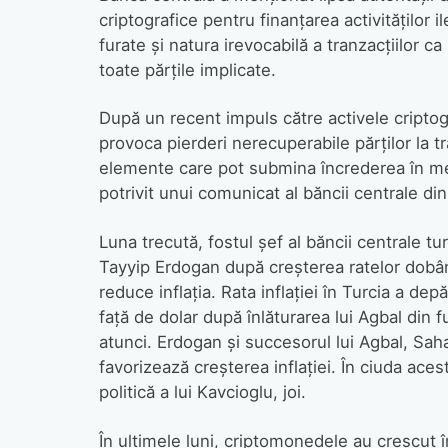
criptografice pentru finanțarea activităților i
furate și natura irevocabilă a tranzacțiilor c
toate părțile implicate.
După un recent impuls către activele criptogr
provoca pierderi nerecuperabile părților la t
elemente care pot submina încrederea în meto
potrivit unui comunicat al băncii centrale din
Luna trecută, fostul șef al băncii centrale t
Tayyip Erdogan după creșterea ratelor dobânz
reduce inflația. Rata inflației în Turcia a de
față de dolar după înlăturarea lui Agbal din f
atunci. Erdogan și succesorul lui Agbal, Sah
favorizează creșterea inflației. În ciuda ace
politică a lui Kavcioglu, joi.
În ultimele luni, criptomonedele au crescut î