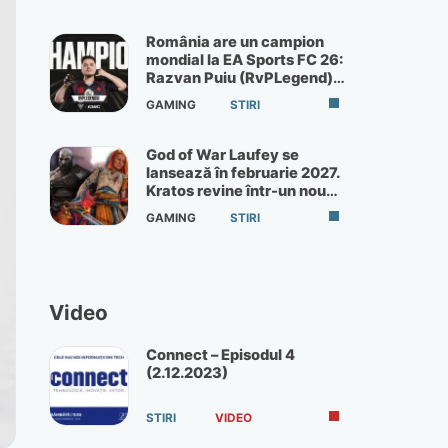
România are un campion
mondial la EA Sports FC 26:
Razvan Puiu (RvPLegend)
câștigă turneul de la Paris
GAMING
STIRI
God of War Laufey se
lansează în februarie 2027.
Kratos revine într-un nou
God of War
GAMING
STIRI
Video
Connect – Episodul 4
(2.12.2023)
STIRI
VIDEO