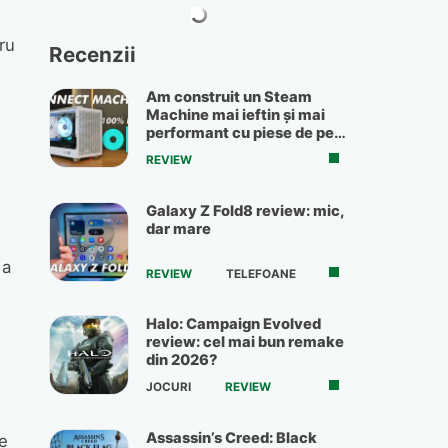
ru
Recenzii
Am construit un Steam
Machine mai ieftin și mai
performant cu piese de pe
OLX
REVIEW
Galaxy Z Fold8 review: mic,
dar mare
 a
REVIEW
TELEFOANE
Halo: Campaign Evolved
review: cel mai bun remake
din 2026?
JOCURI
REVIEW
Assassin’s Creed: Black
pe