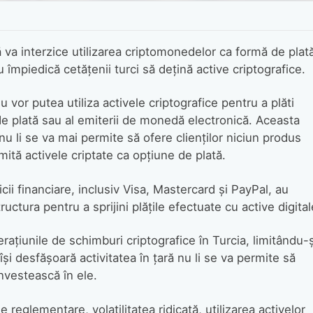
ă va interzice utilizarea criptomonedelor ca formă de plat
 împiedică cetățenii turci să dețină active criptografice.
vor putea utiliza activele criptografice pentru a plăti
r de plată sau al emiterii de monedă electronică. Aceasta
nu li se va mai permite să ofere clienților niciun produs
mită activele criptate ca opțiune de plată.
vicii financiare, inclusiv Visa, Mastercard și PayPal, au
ructura pentru a sprijini plățile efectuate cu active digital
țiunile de schimburi criptografice în Turcia, limitându-ș
și desfășoară activitatea în țară nu li se va permite să
nvestească în ele.
 reglementare, volatilitatea ridicată, utilizarea activelor