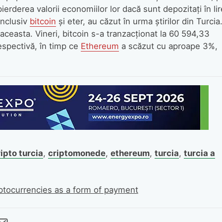
ierderea valorii economiilor lor dacă sunt depozitați în lir
inclusiv
bitcoin
și eter, au căzut în urma știrilor din Turcia
aceasta. Vineri, bitcoin s-a tranzacționat la 60 594,33
espectivă, în timp ce
Ethereum
a scăzut cu aproape 3%,
ipto turcia
,
criptomonede
,
ethereum
,
turcia
,
turcia a
ryptocurrencies as a form of payment