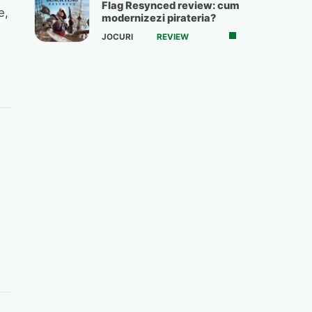
Flag Resynced review: cum
e,
modernizezi pirateria?
.
JOCURI
REVIEW