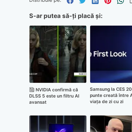
Distribuie pe Fa
Distribuie pe 
Distribuie
Distri
Tr
S-ar putea să-ți placă și:
Samsung la CES 20
NVIDIA confirmă că
punte creată între A
DLSS 5 este un filtru AI
viața de zi cu zi
avansat