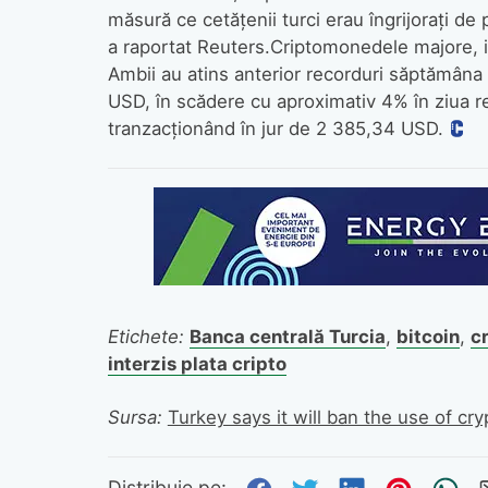
măsură ce cetățenii turci erau îngrijorați de p
a raportat Reuters.Criptomonedele majore, 
Ambii au atins anterior recorduri săptămâna 
USD, în scădere cu aproximativ 4% în ziua r
tranzacționând în jur de 2 385,34 USD.
Etichete:
Banca centrală Turcia
,
bitcoin
,
cr
interzis plata cripto
Sursa:
Turkey says it will ban the use of c
Distribuie pe: