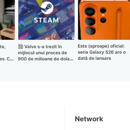
Este (aproape) oficial:
te,
Valve s-a trezit în
seria Galaxy S26 are o
mijlocul unui proces de
dată de lansare
es. Ce
900 de milioane de dolari
l G Pro
în Marea Britanie
Network