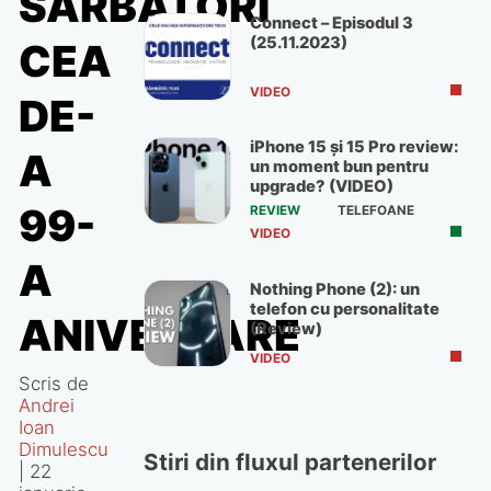
SĂRBĂTORI
Connect – Episodul 3
(25.11.2023)
CEA
VIDEO
DE-
iPhone 15 și 15 Pro review:
A
un moment bun pentru
upgrade? (VIDEO)
99-
REVIEW
TELEFOANE
VIDEO
A
Nothing Phone (2): un
telefon cu personalitate
ANIVERSARE
(Review)
VIDEO
Scris de
Andrei
Ioan
Dimulescu
Stiri din fluxul partenerilor
|
22