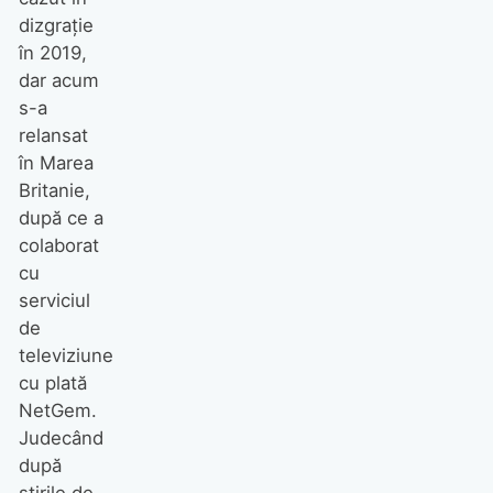
dizgrație
în 2019,
dar acum
s-a
relansat
în Marea
Britanie,
după ce a
colaborat
cu
serviciul
de
televiziune
cu plată
NetGem.
Judecând
după
știrile de