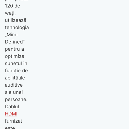
120 de
wați,
utilizează
tehnologia
„Mimi
Defined”
pentru a
optimiza
sunetul în
funcție de
abilitățile
auditive
ale unei
persoane.
Cablul
HDMI
furnizat
este