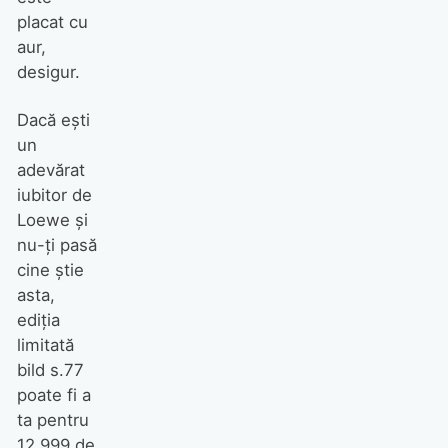
placat cu
aur,
desigur.
Dacă ești
un
adevărat
iubitor de
Loewe și
nu-ți pasă
cine știe
asta,
ediția
limitată
bild s.77
poate fi a
ta pentru
12.999 de