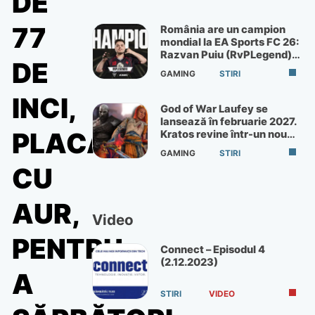
DE
77
România are un campion
mondial la EA Sports FC 26:
Razvan Puiu (RvPLegend)
DE
câștigă turneul de la Paris
GAMING
STIRI
INCI,
God of War Laufey se
lansează în februarie 2027.
PLACAT
Kratos revine într-un nou
God of War
GAMING
STIRI
CU
AUR,
Video
PENTRU
Connect – Episodul 4
(2.12.2023)
A
STIRI
VIDEO