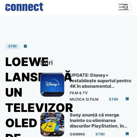
Skip
to
content
STIRI
LOEWE
Știri
LANSEAZĂ
UPDATE: Disney+
restabilește suportul pentru
4K în abonamentul
UN
Premium
FILM & TV
MUZICA SI FILM
STIRI
TELEVIZOR
Sony anunță că merge
OLED
înainte cu eliminarea
discurilor PlayStation, în
ciuda protestelor
GAMING
STIRI