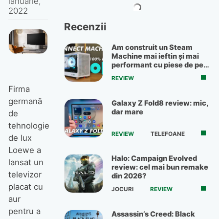
ianuarie,
2022
Recenzii
Am construit un Steam
Machine mai ieftin și mai
performant cu piese de pe
OLX
REVIEW
Firma
germană
Galaxy Z Fold8 review: mic,
dar mare
de
tehnologie
REVIEW
TELEFOANE
de lux
Loewe a
Halo: Campaign Evolved
lansat un
review: cel mai bun remake
televizor
din 2026?
placat cu
JOCURI
REVIEW
aur
pentru a
Assassin’s Creed: Black