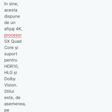
în sine,
acesta
dispune
de un
afișaj 4K,
procesor
SX Quad
Core și
suport
pentru
HDR10,
HLG și
Dolby
Vision.
Stilul
este, de
asemenea,
pe