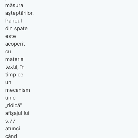
măsura
așteptărilor.
Panoul
din spate
este
acoperit
cu
material
textil, în
timp ce
un
mecanism
unic
„ridică”
afișajul lui
s.77
atunci
când