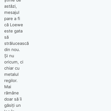
astăzi,
mesajul
pare a fi
că Loewe
este gata
să
strălucească
din nou.
Și nu
oricum, ci
chiar cu
metalul
regilor.
Mai
rămâne
doar să îi
găsiți un