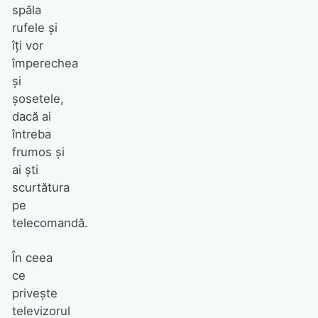
spăla
rufele și
îți vor
împerechea
și
șosetele,
dacă ai
întreba
frumos și
ai ști
scurtătura
pe
telecomandă.
În ceea
ce
privește
televizorul