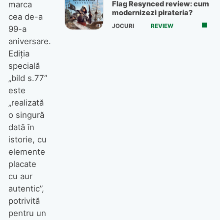
Flag Resynced review: cum
marca
modernizezi pirateria?
cea de-a
JOCURI
REVIEW
99-a
aniversare.
Ediția
specială
„bild s.77”
este
„realizată
o singură
dată în
istorie, cu
elemente
placate
cu aur
autentic”,
potrivită
pentru un