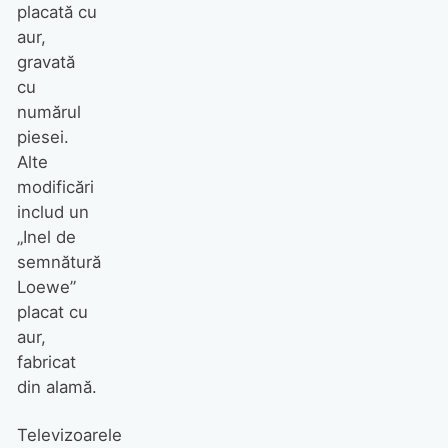
placată cu
aur,
gravată
cu
numărul
piesei.
Alte
modificări
includ un
„Inel de
semnătură
Loewe”
placat cu
aur,
fabricat
din alamă.
Televizoarele