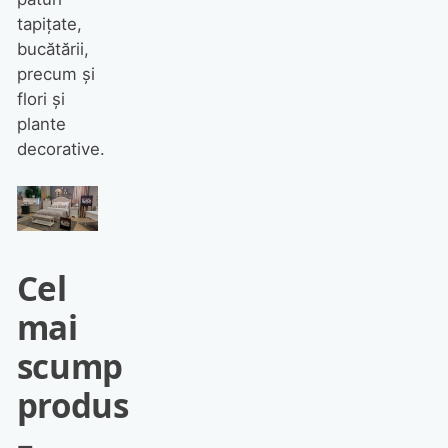
tapițate,
bucătării,
precum și
flori și
plante
decorative.
Cel
mai
scump
produs
–