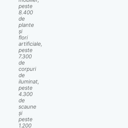
peste
8.400
de
plante
și
flori
artificiale,
peste
7.300
de
corpuri
de
iluminat,
peste
4.300
de
scaune
și
peste
1.200