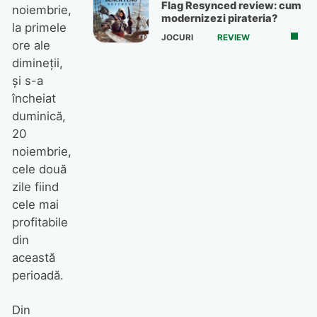
Flag Resynced review: cum
noiembrie,
modernizezi pirateria?
la primele
JOCURI
REVIEW
ore ale
dimineții,
și s-a
încheiat
duminică,
20
noiembrie,
cele două
zile fiind
cele mai
profitabile
din
această
perioadă.
Din