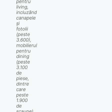
pentru
living,
incluzând
canapele
și
fotolii
(peste
3.600),
mobilierul
pentru
dining
(peste
3.100
de
piese,
dintre
care
peste
1.900
de
scaune),