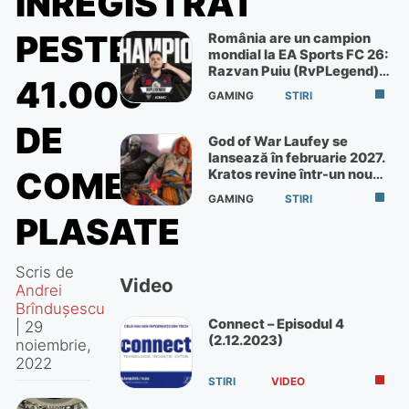
ÎNREGISTRAT
PESTE
România are un campion
mondial la EA Sports FC 26:
Razvan Puiu (RvPLegend)
41.000
câștigă turneul de la Paris
GAMING
STIRI
DE
God of War Laufey se
lansează în februarie 2027.
COMENZI
Kratos revine într-un nou
God of War
GAMING
STIRI
PLASATE
Scris de
Video
Andrei
Brîndușescu
Connect – Episodul 4
|
29
(2.12.2023)
noiembrie,
2022
STIRI
VIDEO