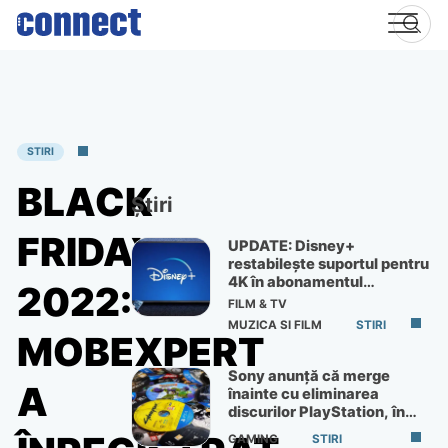
Skip
to
content
STIRI
BLACK
Știri
FRIDAY
UPDATE: Disney+
restabilește suportul pentru
4K în abonamentul
2022:
Premium
FILM & TV
MUZICA SI FILM
STIRI
MOBEXPERT
Sony anunță că merge
A
înainte cu eliminarea
discurilor PlayStation, în
ciuda protestelor
GAMING
STIRI