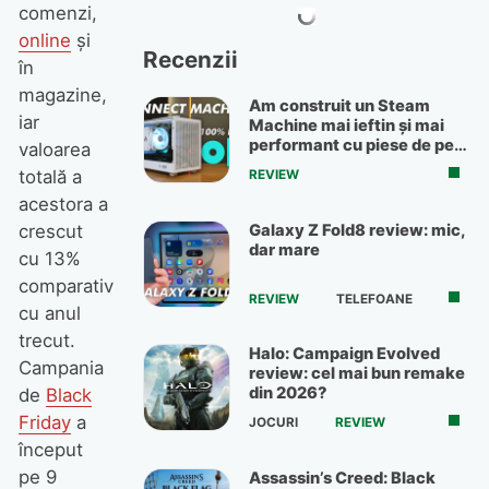
comenzi,
online
și
Recenzii
în
magazine,
Am construit un Steam
iar
Machine mai ieftin și mai
performant cu piese de pe
valoarea
OLX
totală a
REVIEW
acestora a
Galaxy Z Fold8 review: mic,
crescut
dar mare
cu 13%
comparativ
REVIEW
TELEFOANE
cu anul
trecut.
Halo: Campaign Evolved
Campania
review: cel mai bun remake
din 2026?
de
Black
Friday
a
JOCURI
REVIEW
început
pe 9
Assassin’s Creed: Black