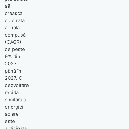
să
crească
cu o rată
anuală
compusă
(CAGR)
de peste
9% din
2023
până în
2027. O
dezvoltare
rapidă
similară a
energiei
solare
este
anticipată