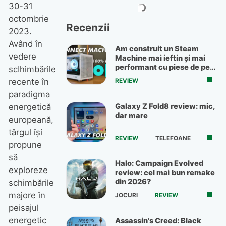
30-31
octombrie
Recenzii
2023.
Având în
Am construit un Steam
vedere
Machine mai ieftin și mai
performant cu piese de pe
scIhimbările
OLX
recente în
REVIEW
paradigma
Galaxy Z Fold8 review: mic,
energetică
dar mare
europeană,
târgul își
REVIEW
TELEFOANE
propune
să
Halo: Campaign Evolved
exploreze
review: cel mai bun remake
din 2026?
schimbările
majore în
JOCURI
REVIEW
peisajul
energetic
Assassin’s Creed: Black