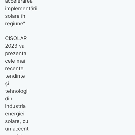
accelerarea
implementării
solare în
regiune”.
CISOLAR
2023 va
prezenta
cele mai
recente
tendințe
și
tehnologii
din
industria
energiei
solare, cu
un accent