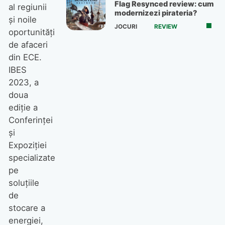
Flag Resynced review: cum
al regiunii
modernizezi pirateria?
și noile
JOCURI
REVIEW
oportunități
de afaceri
din ECE.
IBES
2023, a
doua
ediție a
Conferinței
și
Expoziției
specializate
pe
soluțiile
de
stocare a
energiei,