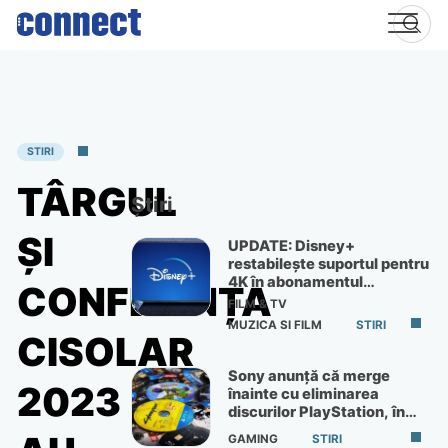
Skip
to
content
STIRI
TÂRGUL
Știri
ȘI
UPDATE: Disney+
restabilește suportul pentru
4K în abonamentul
CONFERINȚA
Premium
FILM & TV
MUZICA SI FILM
STIRI
CISOLAR
Sony anunță că merge
2023
înainte cu eliminarea
discurilor PlayStation, în
ciuda protestelor
GAMING
STIRI