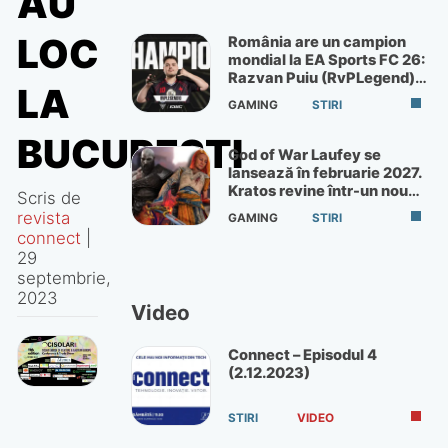
AU
LOC
România are un campion
mondial la EA Sports FC 26:
Razvan Puiu (RvPLegend)
LA
câștigă turneul de la Paris
GAMING
STIRI
BUCUREȘTI
God of War Laufey se
lansează în februarie 2027.
Kratos revine într-un nou
Scris de
God of War
revista
GAMING
STIRI
connect
|
29
septembrie,
2023
Video
Connect – Episodul 4
(2.12.2023)
STIRI
VIDEO