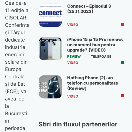
Cea de-a
Connect – Episodul 3
11 ediție a
(25.11.2023)
CISOLAR,
Conferința
VIDEO
și Târgul
iPhone 15 și 15 Pro review:
dedicate
un moment bun pentru
industriei
upgrade? (VIDEO)
energiei
REVIEW
TELEFOANE
solare din
VIDEO
Europa
Centrală
Nothing Phone (2): un
telefon cu personalitate
și de Est
(Review)
(ECE), va
VIDEO
avea loc
la
București
în
Stiri din fluxul partenerilor
perioada