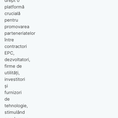
drept o
platformă
crucială
pentru
promovarea
parteneriatelor
între
contractori
EPC,
dezvoltatori,
firme de
utilități,
investitori
și
furnizori
de
tehnologie,
stimulând