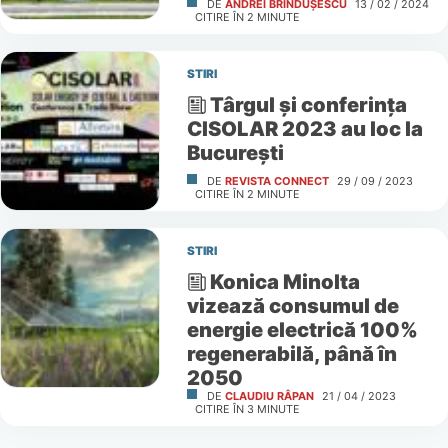
DE
ANDREI BRÎNDUȘESCU
13 / 02 / 2024
CITIRE ÎN
2
MINUTE
STIRI
Târgul și conferința
CISOLAR 2023 au loc la
București
DE
REVISTA CONNECT
29 / 09 / 2023
CITIRE ÎN
2
MINUTE
STIRI
Konica Minolta
vizează consumul de
energie electrică 100%
regenerabilă, până în
2050
DE
CLAUDIU RÂPAN
21 / 04 / 2023
CITIRE ÎN
3
MINUTE