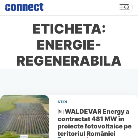
Skip
to
content
ETICHETA:
ENERGIE-
REGENERABILA
STIRI
WALDEVAR Energy a
contractat 481 MW în
proiecte fotovoltaice pe
teritoriul României