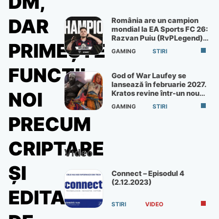
DM,
DAR
România are un campion
mondial la EA Sports FC 26:
Razvan Puiu (RvPLegend)
PRIMEȘTE
câștigă turneul de la Paris
GAMING
STIRI
FUNCȚII
God of War Laufey se
lansează în februarie 2027.
NOI
Kratos revine într-un nou
God of War
GAMING
STIRI
PRECUM
CRIPTARE
Video
ȘI
Connect – Episodul 4
(2.12.2023)
EDITARE
STIRI
VIDEO