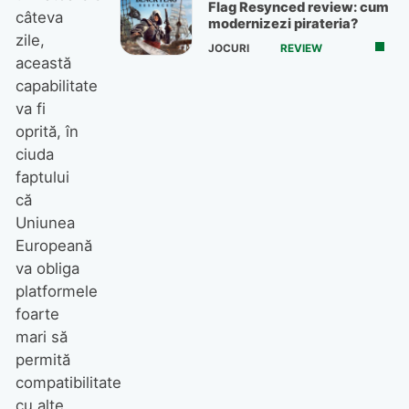
Flag Resynced review: cum
câteva
modernizezi pirateria?
zile,
JOCURI
REVIEW
această
capabilitate
va fi
oprită, în
ciuda
faptului
că
Uniunea
Europeană
va obliga
platformele
foarte
mari să
permită
compatibilitate
cu alte