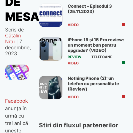
DE
Connect – Episodul 3
(25.11.2023)
MESAJE
VIDEO
Scris de
Cătălin
iPhone 15 și 15 Pro review:
Nițu
|
7
un moment bun pentru
decembrie,
upgrade? (VIDEO)
2023
REVIEW
TELEFOANE
VIDEO
Nothing Phone (2): un
telefon cu personalitate
(Review)
VIDEO
Facebook
anunța în
urmă cu
trei ani că
Stiri din fluxul partenerilor
unește