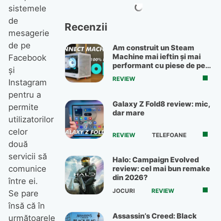
sistemele
de
Recenzii
mesagerie
de pe
Am construit un Steam
Machine mai ieftin și mai
Facebook
performant cu piese de pe
și
OLX
REVIEW
Instagram
pentru a
Galaxy Z Fold8 review: mic,
permite
dar mare
utilizatorilor
celor
REVIEW
TELEFOANE
două
servicii să
Halo: Campaign Evolved
comunice
review: cel mai bun remake
din 2026?
între ei.
JOCURI
REVIEW
Se pare
însă că în
Assassin’s Creed: Black
următoarele