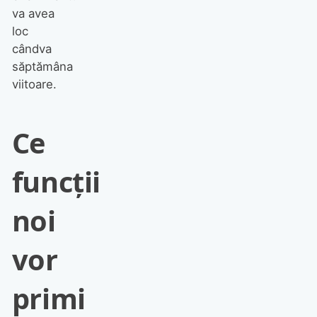
va avea
loc
cândva
săptămâna
viitoare.
Ce
funcții
noi
vor
primi