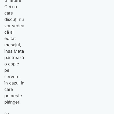
trimitere.
Cei cu
care
discuți nu
vor vedea
că ai
editat
mesajul,
însă Meta
păstrează
o copie
pe
servere,
în cazul în
care
primește
plângeri.