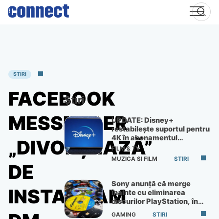
Skip
to
content
STIRI
FACEBOOK
Știri
MESSENGER
UPDATE: Disney+
restabilește suportul pentru
4K în abonamentul
„DIVORȚEAZĂ”
Premium
FILM & TV
MUZICA SI FILM
STIRI
DE
Sony anunță că merge
INSTAGRAM
înainte cu eliminarea
discurilor PlayStation, în
ciuda protestelor
GAMING
STIRI