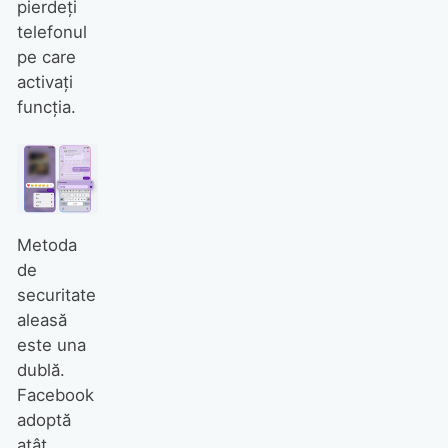
pierdeți
telefonul
pe care
activați
funcția.
Metoda
de
securitate
aleasă
este una
dublă.
Facebook
adoptă
atât