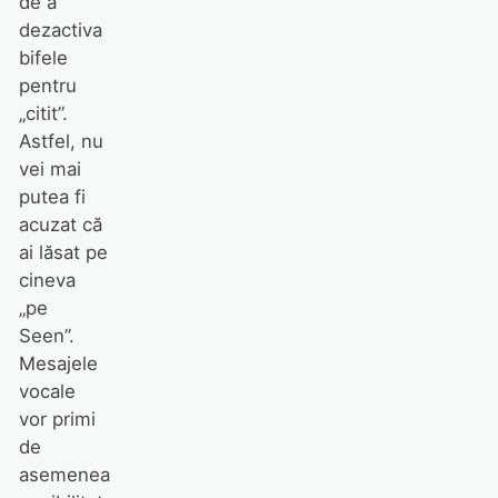
de a
dezactiva
bifele
pentru
„citit”.
Astfel, nu
vei mai
putea fi
acuzat că
ai lăsat pe
cineva
„pe
Seen”.
Mesajele
vocale
vor primi
de
asemenea