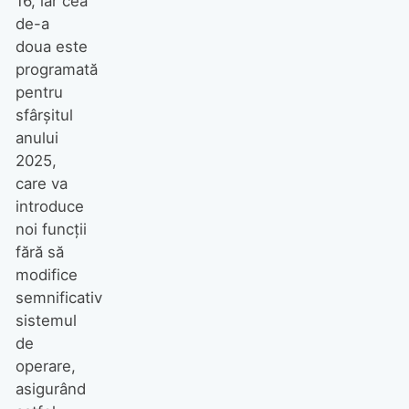
16, iar cea
de-a
doua este
programată
pentru
sfârșitul
anului
2025,
care va
introduce
noi funcții
fără să
modifice
semnificativ
sistemul
de
operare,
asigurând