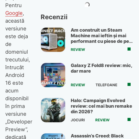
Pentru
Google
,
Recenzii
această
versiune
Am construit un Steam
Machine mai ieftin și mai
este deja
performant cu piese de pe
de
OLX
REVIEW
domeniul
trecutului,
Galaxy Z Fold8 review: mic,
întrucât
dar mare
Android
16 este
REVIEW
TELEFOANE
acum
disponibil
Halo: Campaign Evolved
în prima
review: cel mai bun remake
din 2026?
versiune
JOCURI
REVIEW
„Developer
Preview”,
Assassin’s Creed: Black
dedicată