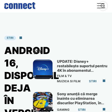
Skip
to
content
STIRI
ANDROID
Știri
16,
UPDATE: Disney+
restabilește suportul pentru
4K în abonamentul
DISPONIBIL
Premium
FILM & TV
MUZICA SI FILM
STIRI
DEJA
Sony anunță că merge
ÎN
înainte cu eliminarea
discurilor PlayStation, în
ciuda protestelor
GAMING
STIRI