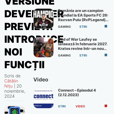
VERSIUNE
DEVELOPER
România are un campion
mondial la EA Sports FC 26:
Razvan Puiu (RvPLegend)
PREVIEW.
câștigă turneul de la Paris
GAMING
STIRI
INTRODUCE
God of War Laufey se
lansează în februarie 2027.
NOI
Kratos revine într-un nou
God of War
GAMING
STIRI
FUNCȚII
Scris de
Video
Cătălin
Nițu
|
20
Connect – Episodul 4
noiembrie,
(2.12.2023)
2024
STIRI
VIDEO