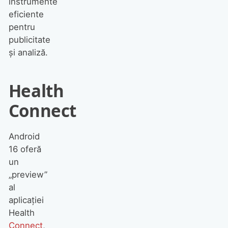
instrumente
eficiente
pentru
publicitate
și analiză.
Health
Connect
Android
16 oferă
un
„preview”
al
aplicației
Health
Connect
,