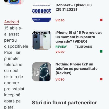
Connect – Episodul 3
(25.11.2023)
VIDEO
Android
15 abia s-
iPhone 15 și 15 Pro review:
a lansat
un moment bun pentru
pentru
upgrade? (VIDEO)
dispozitivele
REVIEW
TELEFOANE
Pixel, iar
VIDEO
primele
Nothing Phone (2): un
telefoane
telefon cu personalitate
cu noul
(Review)
sistem de
VIDEO
operare
preinstalat
încep să
apară pe
Stiri din fluxul partenerilor
piață.