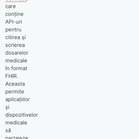
care
conține
API-uri
pentru
citirea și
scrierea
dosarelor
medicale
în format
FHIR.
Aceasta
permite
aplicațiilor
și
dispozitivelor
medicale
să
partajeze