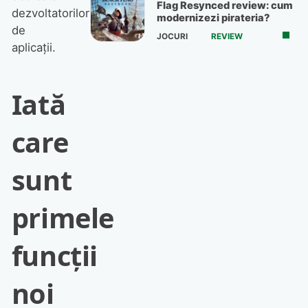
Flag Resynced review: cum
dezvoltatorilor
modernizezi pirateria?
de
JOCURI
REVIEW
aplicații.
Iată
care
sunt
primele
funcții
noi