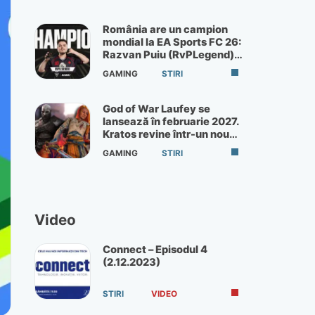
România are un campion
mondial la EA Sports FC 26:
Razvan Puiu (RvPLegend)
câștigă turneul de la Paris
GAMING
STIRI
God of War Laufey se
lansează în februarie 2027.
Kratos revine într-un nou
God of War
GAMING
STIRI
Video
Connect – Episodul 4
(2.12.2023)
STIRI
VIDEO