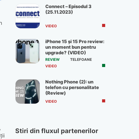
Connect – Episodul 3
(25.11.2023)
n
VIDEO
iPhone 15 și 15 Pro review:
un moment bun pentru
upgrade? (VIDEO)
REVIEW
TELEFOANE
VIDEO
Nothing Phone (2): un
telefon cu personalitate
(Review)
VIDEO
,
Stiri din fluxul partenerilor
ii