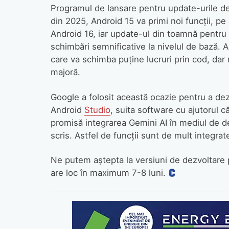
Programul de lansare pentru update-urile de 
din 2025, Android 15 va primi noi funcții, pe 
Android 16, iar update-ul din toamnă pentru A
schimbări semnificative la nivelul de bază. A
care va schimba puține lucruri prin cod, dar
majoră.
Google a folosit această ocazie pentru a dezv
Android
Studio
, suita software cu ajutorul că
promisă integrarea Gemini AI în mediul de d
scris. Astfel de funcții sunt de mult integrat
Ne putem aștepta la versiuni de dezvoltare p
are loc în maximum 7-8 luni.