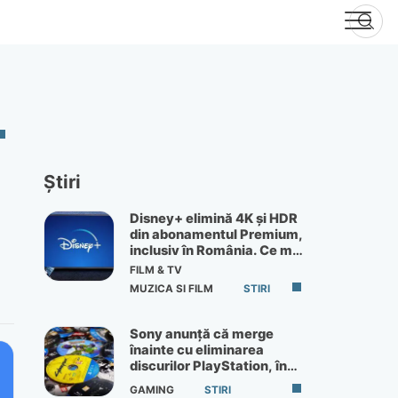
Știri
Disney+ elimină 4K și HDR
din abonamentul Premium,
inclusiv în România. Ce mai
primești de 60 lei pe lună
FILM & TV
MUZICA SI FILM
STIRI
Sony anunță că merge
înainte cu eliminarea
discurilor PlayStation, în
ciuda protestelor
GAMING
STIRI