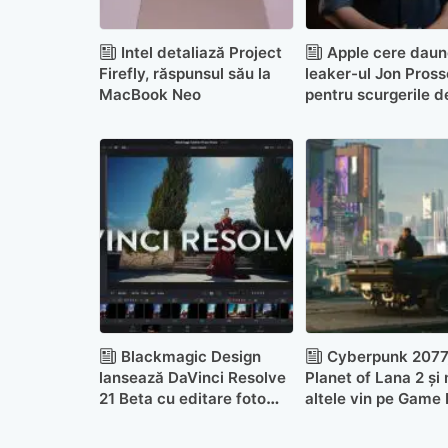
Intel detaliază Project
Apple cere daun
Firefly, răspunsul său la
leaker-ul Jon Pross
MacBook Neo
pentru scurgerile d
informații despre i
Blackmagic Design
Cyberpunk 2077,
lansează DaVinci Resolve
Planet of Lana 2 și
21 Beta cu editare foto
altele vin pe Game
integrată și unelte AI noi