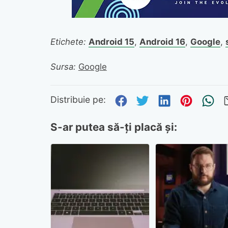
Etichete:
Android 15
,
Android 16
,
Google
,
Sursa:
Google
Distribuie pe Fa
Distribuie pe 
Distribuie
Distri
Tr
Distribuie pe:
S-ar putea să-ți placă și: