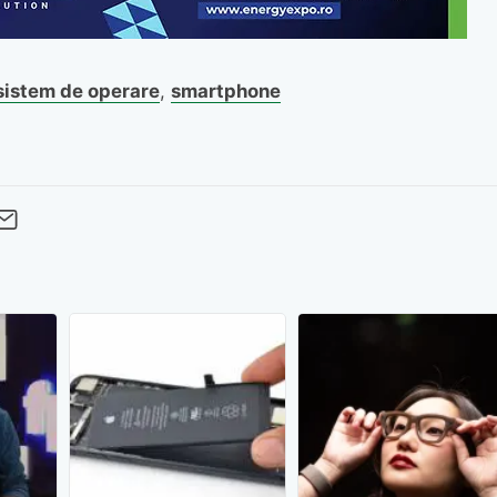
sistem de operare
,
smartphone
cebook
Twitter
 pe LinkedIn
buie pe Pinterest
imite prin whatsapp
Trimite pe Email