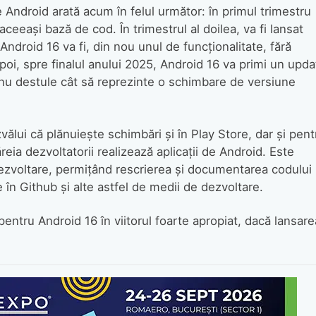
Android arată acum în felul următor: în primul trimestru
aceeași bază de cod. În trimestrul al doilea, va fi lansat
ndroid 16 va fi, din nou unul de funcționalitate, fără
poi, spre finalul anului 2025, Android 16 va primi un upda
 nu destule cât să reprezinte o schimbare de versiune
ălui că plănuiește schimbări și în Play Store, dar și pent
reia dezvoltatorii realizează aplicații de Android. Este
ezvoltare, permițând rescrierea și documentarea codului
e în Github și alte astfel de medii de dezvoltare.
entru Android 16 în viitorul foarte apropiat, dacă lansare