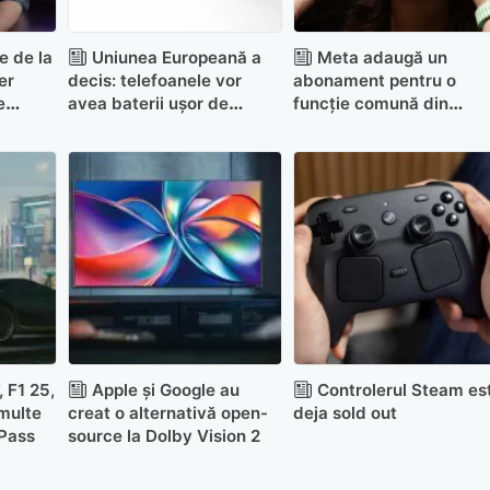
e de la
Uniunea Europeană a
Meta adaugă un
er
decis: telefoanele vor
abonament pentru o
e
avea baterii ușor de
funcție comună din
OS 26
înlocuit din 2027
Glasses
 F1 25,
Apple și Google au
Controlerul Steam es
 multe
creat o alternativă open-
deja sold out
 Pass
source la Dolby Vision 2