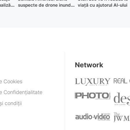
alizări
suspecte de drone inundă
viață cu ajutorul AI-ului
piața după interdicție
Network
de Cookies
e Confidențialitate
i condiții