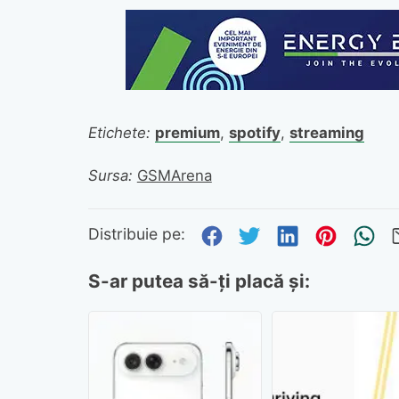
Etichete:
premium
,
spotify
,
streaming
Sursa:
GSMArena
Distribuie pe Fa
Distribuie pe 
Distribuie
Distri
Tr
Distribuie pe:
S-ar putea să-ți placă și: