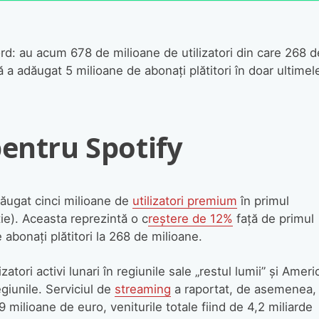
ord: au acum 678 de milioane de utilizatori din care 268 d
 a adăugat 5 milioane de abonați plătitori în doar ultimel
pentru Spotify
ăugat cinci milioane de
utilizatori premium
în primul
tie). Aceasta reprezintă o c
reștere de 12%
față de primul
abonați plătitori la 268 de milioane.
zatori activi lunari în regiunile sale „restul lumii” și Ameri
egiunile. Serviciul de
streaming
a raportat, de asemenea,
 milioane de euro, veniturile totale fiind de 4,2 miliarde