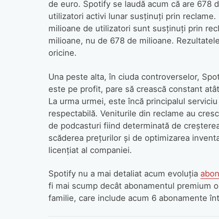
de euro. Spotify se laudă acum că are 678 de 
utilizatori activi lunar susținuți prin reclam
milioane de utilizatori sunt susținuți prin re
milioane, nu de 678 de milioane. Rezultatele
oricine.
Una peste alta, în ciuda controverselor, Spo
este pe profit, pare să crească constant atât î
La urma urmei, este încă principalul serviciu
respectabilă. Veniturile din reclame au cres
de podcasturi fiind determinată de creștere
scăderea prețurilor și de optimizarea inventa
licențiat al companiei.
Spotify nu a mai detaliat acum evoluția
abon
fi mai scump decât abonamentul premium ob
familie, care include acum 6 abonamente înt