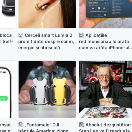
 bloca
Cerceii smart Lumia 2
Aplicațiile
l Self-
promit date despre somn,
redimensionabile arată
energie și oboseală
cum va arăta iPhone-ul
pliabil
lansat
„Fantomele” DJI
Absolut dezgustător:
esaje
bântuie America: clone
Stan Lee va fi readus la