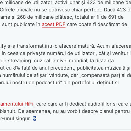
milioane de utilizatori activi lunar și 423 de milioane d
e. Cifrele oficiale nu se potrivesc chiar perfect. Dacă 423 
clame și 268 de milioane plătesc, totalul ar fi de 691 de
 sunt publicate în
acest PDF
care poate fi descărcat de
tify s-a transformat într-o afacere matură. Acum afacere
n ​​ceea ce privește numărul de utilizatori, cât și venituril
 de streaming muzical la nivel mondial, la distanță
cut cu 8% față de anul precedent, publicitatea muzicală și
a numărului de afișări vândute, dar „compensată parțial d
rului nostru de podcasturi” din portofoliul deținut și
amentului HiFi
, care care ar fi dedicat audiofililor și care 
ișnuit. De asemenea, nu au vorbit despre planul pentru
r-unul singur.