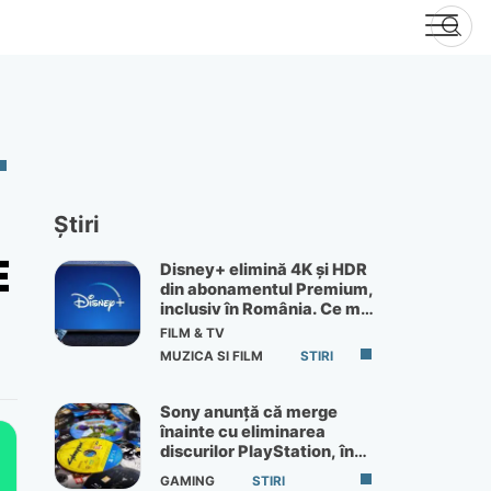
Știri
E
Disney+ elimină 4K și HDR
din abonamentul Premium,
inclusiv în România. Ce mai
primești de 60 lei pe lună
FILM & TV
MUZICA SI FILM
STIRI
Sony anunță că merge
înainte cu eliminarea
discurilor PlayStation, în
ciuda protestelor
GAMING
STIRI