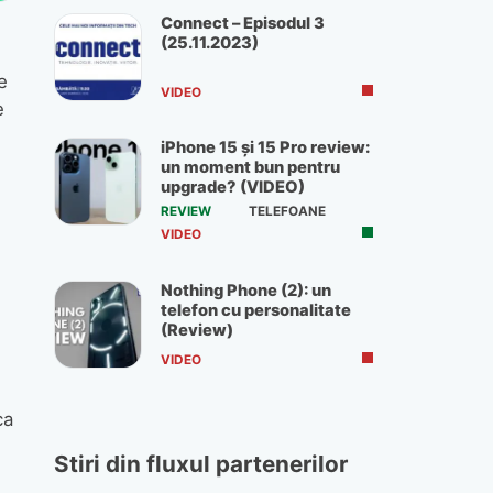
Connect – Episodul 3
(25.11.2023)
e
VIDEO
e
iPhone 15 și 15 Pro review:
un moment bun pentru
upgrade? (VIDEO)
REVIEW
TELEFOANE
VIDEO
Nothing Phone (2): un
telefon cu personalitate
(Review)
VIDEO
ca
Stiri din fluxul partenerilor