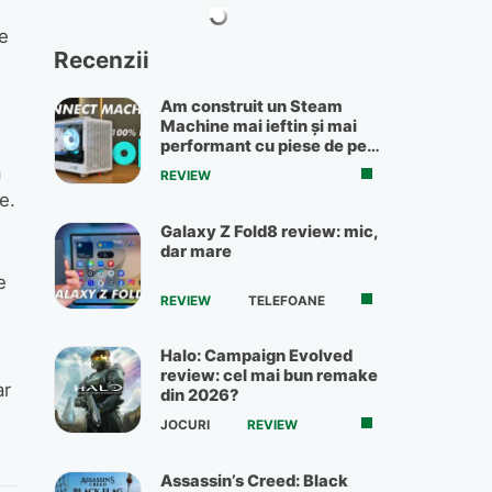
e
de
Recenzii
Am construit un Steam
Machine mai ieftin și mai
performant cu piese de pe
OLX
a
REVIEW
e.
Galaxy Z Fold8 review: mic,
dar mare
e
REVIEW
TELEFOANE
Halo: Campaign Evolved
review: cel mai bun remake
ar
din 2026?
JOCURI
REVIEW
Assassin’s Creed: Black