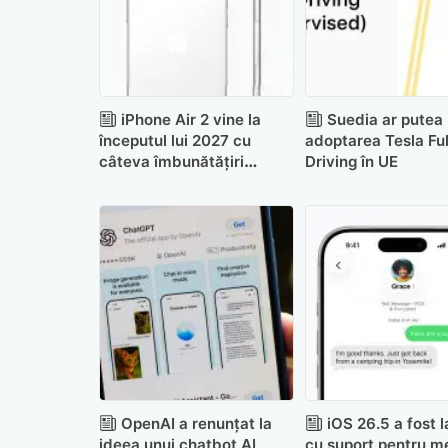
iPhone Air 2 vine la
Suedia ar putea
începutul lui 2027 cu
adoptarea Tesla Ful
câteva îmbunătățiri
Driving în UE
serioase
OpenAI a renunțat la
iOS 26.5 a fost 
ideea unui chatbot AI
cu suport pentru m