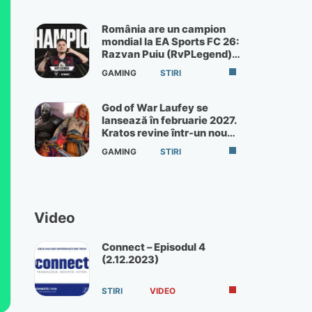
România are un campion
mondial la EA Sports FC 26:
Razvan Puiu (RvPLegend)
câștigă turneul de la Paris
GAMING
STIRI
God of War Laufey se
lansează în februarie 2027.
Kratos revine într-un nou
God of War
GAMING
STIRI
Video
Connect – Episodul 4
(2.12.2023)
STIRI
VIDEO