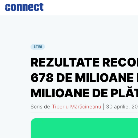
Skip
to
content
STIRI
REZULTATE RECO
678 DE MILIOANE 
MILIOANE DE PLĂ
Scris de
Tiberiu Mărăcineanu
|
30 aprilie, 2