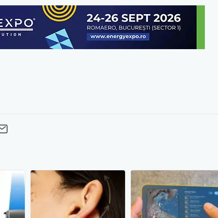
cebook
Twitter
 pe LinkedIn
buie pe Pinterest
imite prin whatsapp
Trimite pe Email