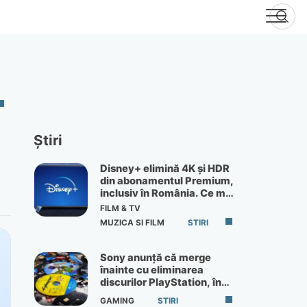
Știri
Disney+ elimină 4K și HDR
din abonamentul Premium,
inclusiv în România. Ce mai
primești de 60 lei pe lună
FILM & TV
MUZICA SI FILM
STIRI
Sony anunță că merge
înainte cu eliminarea
discurilor PlayStation, în
ciuda protestelor
GAMING
STIRI