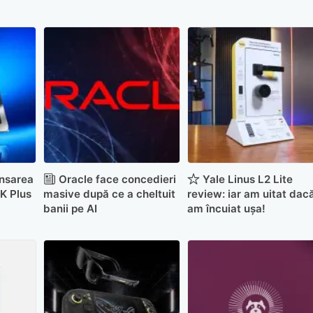
ansarea
Oracle face concedieri
Yale Linus L2 Lite
0K Plus
masive după ce a cheltuit
review: iar am uitat dac
banii pe AI
am încuiat ușa!