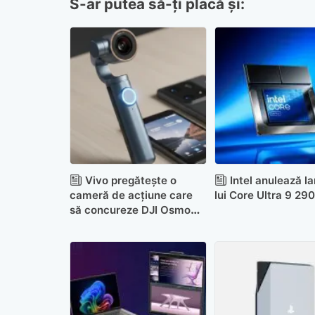
S-ar putea să-ți placă și:
Vivo pregătește o
Intel anulează l
cameră de acțiune care
lui Core Ultra 9 29
să concureze DJI Osmo
Pocket 4