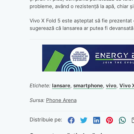
probleme, având o rezistență la apă, chiar ș
Vivo X Fold 5 este așteptat să fie prezentat 
sugerează că lansarea ar putea fi devansată 
Etichete:
lansare
,
smartphone
,
vivo
,
Vivo 
Sursa:
Phone Arena
Distribuie pe Fa
Distribuie pe 
Distribuie
Distri
Tr
Distribuie pe: