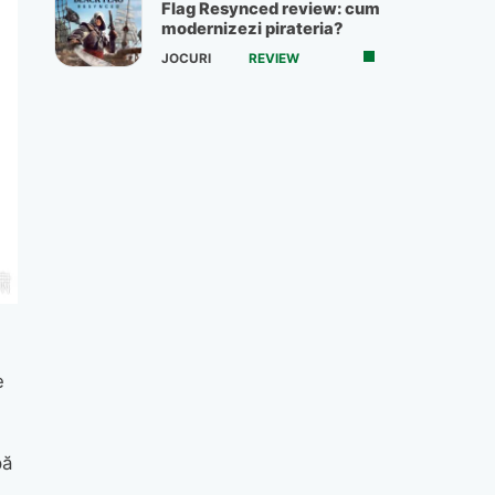
Flag Resynced review: cum
modernizezi pirateria?
JOCURI
REVIEW
e
pă