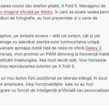
ansarea noului său telefon pliabil, X Fold 5. Managerul de
 o imagine oficială pe Weibo
, în care se poate vedea pent
lături de fotografie, au fost prezentate și o serie de
ptive, pe ambele ecrane – atât cel extern, cât și cel
 atrage cu adevărat atenția este luminozitatea uriașă:
o valoare aproape dublă față de ceea ce oferă
Galaxy Z
semenea, Vivo promite un PWM dimming la frecvență înaltă
ilizării îndelungate. Mai mult decât atât, Vivo folosește
iza reproducerea culorilor pe X Fold 5.
un nou buton fizic poziționat pe laterala stângă, în locul
ile anterioare. Deși funcținalitățile sale nu au fost
grare cu funcții de inteligență artificială sau personalizar