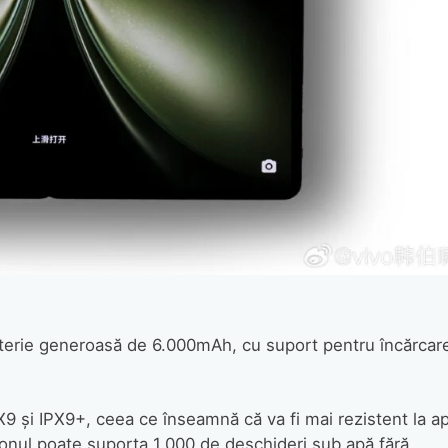
baterie generoasă de 6.000mAh, cu suport pentru încărcar
PX9 și IPX9+, ceea ce înseamnă că va fi mai rezistent la a
fonul poate suporta 1.000 de deschideri sub apă fără