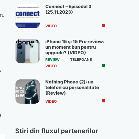
Connect – Episodul 3
(25.11.2023)
ru
VIDEO
iPhone 15 și 15 Pro review:
un moment bun pentru
upgrade? (VIDEO)
REVIEW
TELEFOANE
VIDEO
,
Nothing Phone (2): un
telefon cu personalitate
(Review)
VIDEO
e
Stiri din fluxul partenerilor