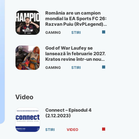
România are un campion
mondial la EA Sports FC 26:
Razvan Puiu (RvPLegend)
câștigă turneul de la Paris
GAMING
STIRI
God of War Laufey se
lansează în februarie 2027.
Kratos revine într-un nou
God of War
GAMING
STIRI
Video
Connect – Episodul 4
(2.12.2023)
STIRI
VIDEO