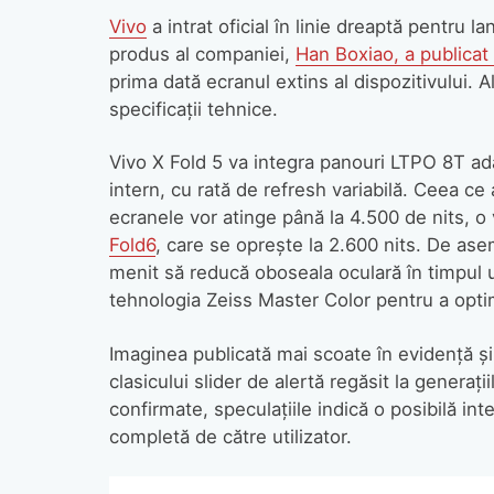
Vivo
a intrat oficial în linie dreaptă pentru l
produs al companiei,
Han Boxiao, a publicat
prima dată ecranul extins al dispozitivului. A
specificații tehnice.
Vivo X Fold 5 va integra panouri LTPO 8T ada
intern, cu rată de refresh variabilă. Ceea ce
ecranele vor atinge până la 4.500 de nits, 
Fold6
, care se oprește la 2.600 nits. De a
menit să reducă oboseala oculară în timpul ut
tehnologia Zeiss Master Color pentru a optim
Imaginea publicată mai scoate în evidență și 
clasicului slider de alertă regăsit la generați
confirmate, speculațiile indică o posibilă inte
completă de către utilizator.