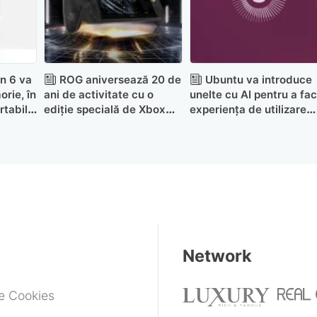
n 6 va
ROG aniversează 20 de
Ubuntu va introduce
rie, în
ani de activitate cu o
unelte cu AI pentru a fa
rtabilă
ediție specială de Xbox
experiența de utilizare
Ally X
mai simplă
Network
de Cookies