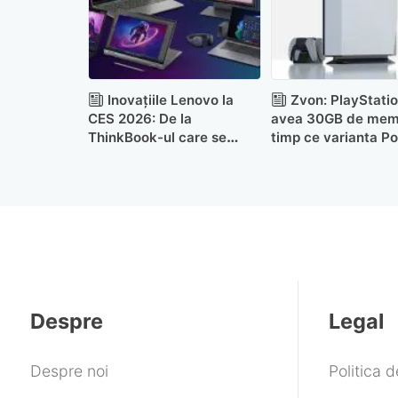
Inovațiile Lenovo la
Zvon: PlayStatio
CES 2026: De la
avea 30GB de memo
ThinkBook-ul care se
timp ce varianta Po
răsucește singur la seria
vine cu 24GB
ThinkPad X1 reproiectată
Despre
Legal
Despre noi
Politica 