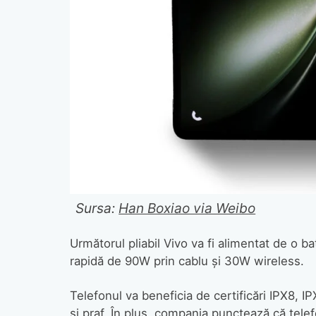
Sursa:
Han Boxiao via Weibo
Următorul pliabil Vivo va fi alimentat de o 
rapidă de 90W prin cablu și 30W wireless.
Telefonul va beneficia de certificări IPX8, I
și praf. În plus, compania punctează că tele