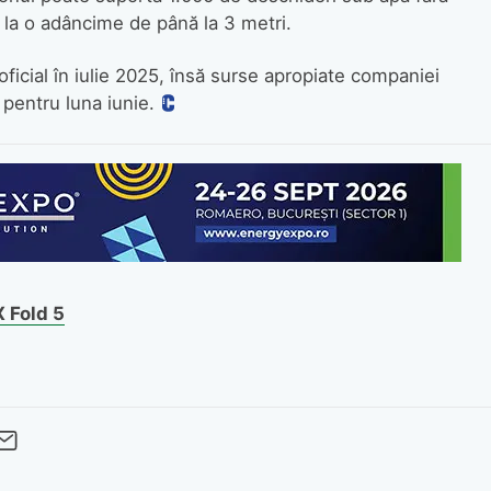
i la o adâncime de până la 3 metri.
oficial în iulie 2025, însă surse apropiate companiei
pentru luna iunie.
X Fold 5
cebook
Twitter
 pe LinkedIn
buie pe Pinterest
imite prin whatsapp
Trimite pe Email