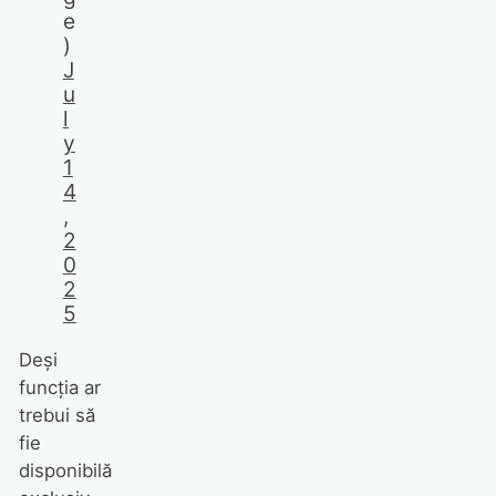
e
)
J
u
l
y
1
4
,
2
0
2
5
Deși
funcția ar
trebui să
fie
disponibilă