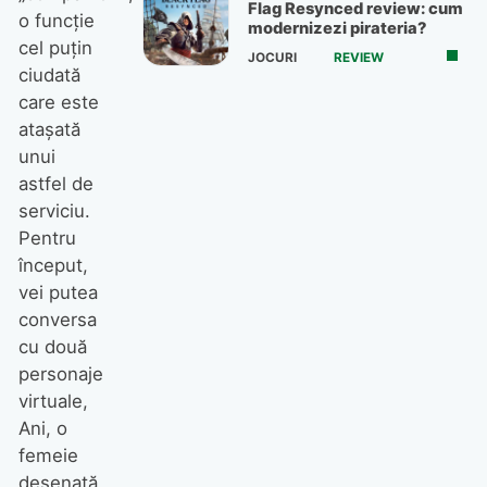
Flag Resynced review: cum
o funcție
modernizezi pirateria?
cel puțin
JOCURI
REVIEW
ciudată
care este
atașată
unui
astfel de
serviciu.
Pentru
început,
vei putea
conversa
cu două
personaje
virtuale,
Ani, o
femeie
desenată