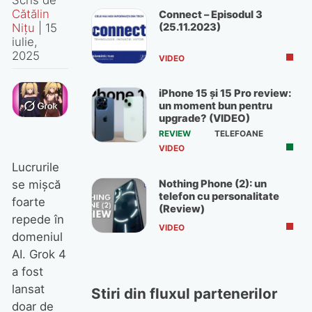
Cătălin
Connect – Episodul 3
(25.11.2023)
Nițu
|
15
iulie,
2025
VIDEO
iPhone 15 și 15 Pro review:
un moment bun pentru
upgrade? (VIDEO)
REVIEW
TELEFOANE
VIDEO
Lucrurile
Nothing Phone (2): un
se mișcă
telefon cu personalitate
foarte
(Review)
repede în
VIDEO
domeniul
AI. Grok 4
a fost
lansat
Stiri din fluxul partenerilor
doar de