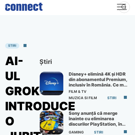
Skip
to
content
STIRI
AI-
Știri
UL
Disney+ elimină 4K și HDR
din abonamentul Premium,
inclusiv în România. Ce mai
GROK
primești de 60 lei pe lună
FILM & TV
MUZICA SI FILM
STIRI
INTRODUCE
Sony anunță că merge
O
înainte cu eliminarea
discurilor PlayStation, în
ciuda protestelor
GAMING
STIRI