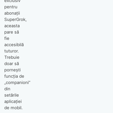
exclusiv
pentru
abonații
SuperGrok,
aceasta
pare să
fie
accesibilă
tuturor.
Trebuie
doar să
pornești
funcția de
„companioni”
din
setările
aplicației
de mobil.