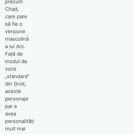
precum
Chad,
care pare
să fie o
versiune
masculină
a lui Ani.
Față de
modul de
voce
„standard”
din Grok,
aceste
personaje
par a
avea
personalități
mult mai