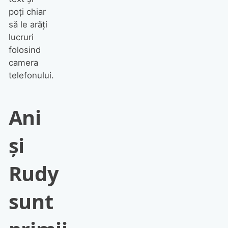
poți chiar
să le arăți
lucruri
folosind
camera
telefonului.
Ani
și
Rudy
sunt