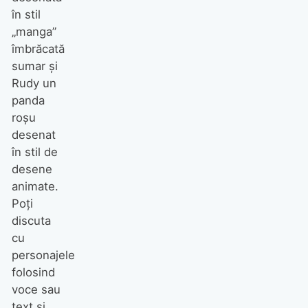
în stil
„manga”
îmbrăcată
sumar și
Rudy un
panda
roșu
desenat
în stil de
desene
animate.
Poți
discuta
cu
personajele
folosind
voce sau
text și