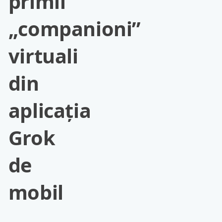
primii
„companioni”
virtuali
din
aplicația
Grok
de
mobil