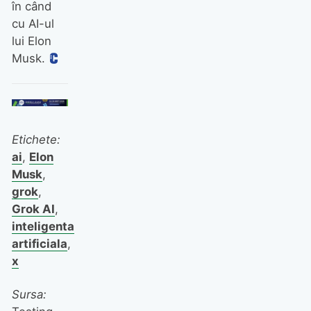
în când
cu AI-ul
lui Elon
Musk.
Etichete:
ai
,
Elon
Musk
,
grok
,
Grok AI
,
inteligenta
artificiala
,
x
Sursa: