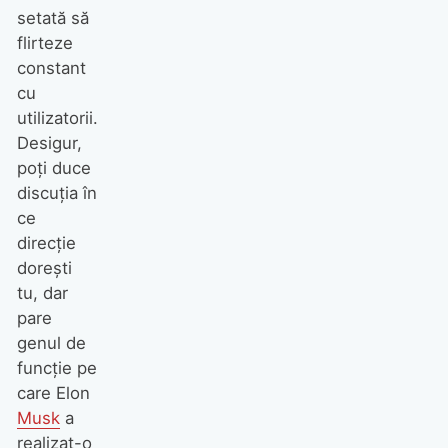
setată să
flirteze
constant
cu
utilizatorii.
Desigur,
poți duce
discuția în
ce
direcție
dorești
tu, dar
pare
genul de
funcție pe
care Elon
Musk
a
realizat-o