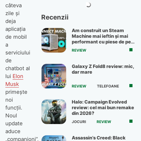
câteva
zile și
Recenzii
deja
aplicația
Am construit un Steam
Machine mai ieftin și mai
de mobil
performant cu piese de pe
a
OLX
REVIEW
serviciului
de
Galaxy Z Fold8 review: mic,
chatbot al
dar mare
lui
Elon
Musk
REVIEW
TELEFOANE
primește
noi
Halo: Campaign Evolved
funcții.
review: cel mai bun remake
din 2026?
Noul
JOCURI
REVIEW
update
aduce
Assassin’s Creed: Black
„companioni”,