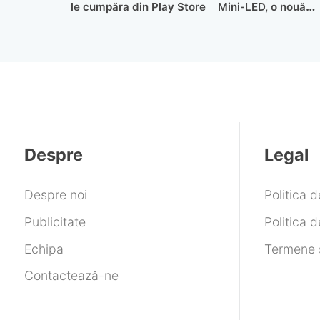
le cumpăra din Play Store
Mini-LED, o nouă
generație de afișaj
premium
Despre
Legal
Despre noi
Politica 
Publicitate
Politica d
Echipa
Termene ș
Contactează-ne