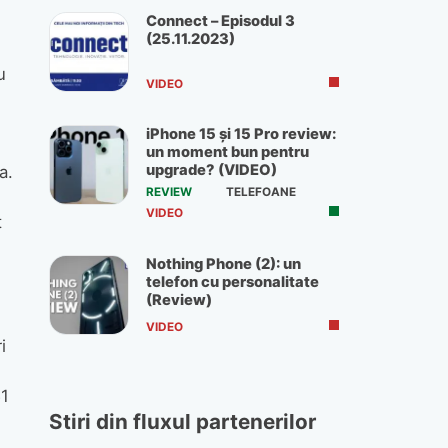
Connect – Episodul 3
(25.11.2023)
u
VIDEO
iPhone 15 și 15 Pro review:
un moment bun pentru
upgrade? (VIDEO)
a.
REVIEW
TELEFOANE
VIDEO
t
Nothing Phone (2): un
telefon cu personalitate
(Review)
VIDEO
i
51
Stiri din fluxul partenerilor