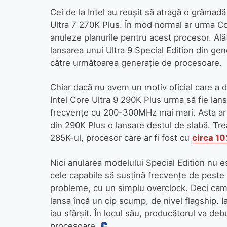
Cei de la Intel au reușit să atragă o grămadă
Ultra 7 270K Plus. În mod normal ar urma Co
anuleze planurile pentru acest procesor. Alăt
lansarea unui Ultra 9 Special Edition din ge
către următoarea generație de procesoare.
Chiar dacă nu avem un motiv oficial care a du
Intel Core Ultra 9 290K Plus urma să fie lan
frecvențe cu 200-300MHz mai mari. Asta ar fi 
din 290K Plus o lansare destul de slabă. Tre
285K-ul, procesor care ar fi fost cu
circa 10
Nici anularea modelului Special Edition nu e
cele capabile să susțină frecvențe de peste
probleme, cu un simplu overclock. Deci cam pi
lansa încă un cip scump, de nivel flagship. I
iau sfârșit. În locul său, producătorul va d
procesoare.