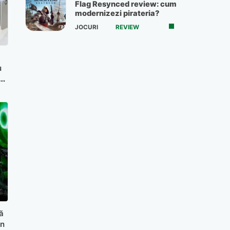
Flag Resynced review: cum
modernizezi pirateria?
JOCURI
REVIEW
u
e
ă
an