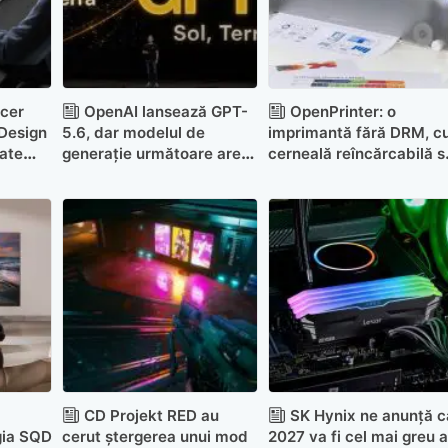
Acer
OpenAI lansează GPT-
OpenPrinter: o
 Design
5.6, dar modelul de
imprimantă fără DRM, c
tate
generație următoare are
cerneală reîncărcabilă s
e cu
accesul limitat
pregătește de
crowdfunding
CD Projekt RED au
SK Hynix ne anunță c
gia SQD
cerut ștergerea unui mod
2027 va fi cel mai greu 