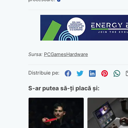
Sursa:
PCGamesHardware
Distribuie pe Fa
Distribuie pe 
Distribuie
Distri
Tr
Distribuie pe:
S-ar putea să-ți placă și: