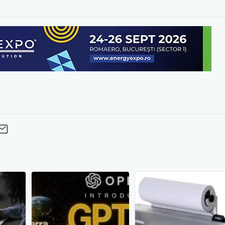
cebook
Twitter
 pe LinkedIn
buie pe Pinterest
imite prin whatsapp
Trimite pe Email