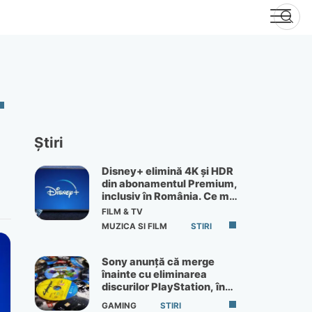
Știri
Disney+ elimină 4K și HDR
din abonamentul Premium,
inclusiv în România. Ce mai
primești de 60 lei pe lună
FILM & TV
MUZICA SI FILM
STIRI
Sony anunță că merge
înainte cu eliminarea
discurilor PlayStation, în
ciuda protestelor
GAMING
STIRI