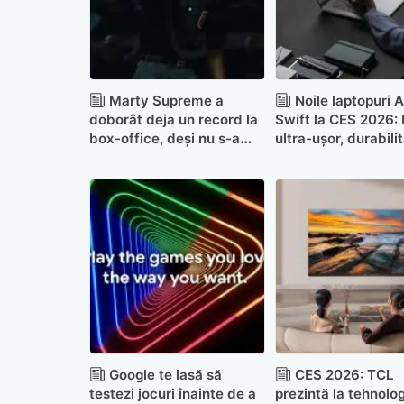
Marty Supreme a
Noile laptopuri 
doborât deja un record la
Swift la CES 2026:
box-office, deși nu s-a
ultra-ușor, durabili
lansat încă în România
militară și integrar
Copilot+
Google te lasă să
CES 2026: TCL
testezi jocuri înainte de a
prezintă la tehnolo