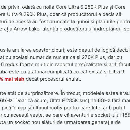
 de priviri odată cu noile Core Ultra 5 250K Plus și Core
re Ultra 9 290K Plus, doar că producătorul a decis să
uri de acesta au fost aruncate la gunoi și planurile pentr
nerația Arrow Lake, atenția producătorului îndreptându-se
s la anularea acestor cipuri, este destul de logică decizi
sat cu același număr de nuclee ca și 270K Plus, dar cu
redus foarte mult din raportul preț/calitate și ar fi făcu
aba este cu atât mai complicată cu cât există și Ultra 9
% mai slab
decât procesorul anulat.
ste atât de surprinzătoare. În trecut, modelele astea erau
 6GHz. Doar că acum, Ultra 9 285K susține 6GHz fără mar
că în cap și ultimul motiv pentru care Intel ar fi putut
ar cu această veste, se pare că aventurile socket-ului 18
ebuta un socket nou alături de următoarea generație de