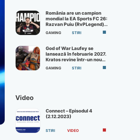
România are un campion
mondial la EA Sports FC 26:
Razvan Puiu (RvPLegend)
câștigă turneul de la Paris
GAMING
STIRI
God of War Laufey se
lansează în februarie 2027.
Kratos revine într-un nou
God of War
GAMING
STIRI
Video
Connect – Episodul 4
(2.12.2023)
STIRI
VIDEO