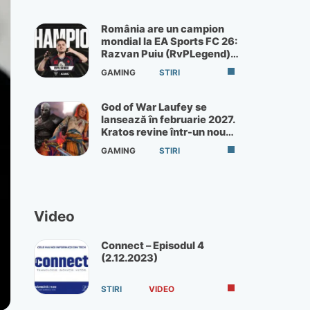
România are un campion
mondial la EA Sports FC 26:
Razvan Puiu (RvPLegend)
câștigă turneul de la Paris
GAMING
STIRI
God of War Laufey se
lansează în februarie 2027.
Kratos revine într-un nou
God of War
GAMING
STIRI
Video
Connect – Episodul 4
(2.12.2023)
STIRI
VIDEO