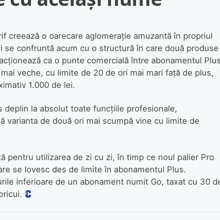
tarif creează o oarecare aglomerație amuzantă în propriul
orii se confruntă acum cu o structură în care două produse
ă acționează ca o punte comercială între abonamentul Plu
 mai veche, cu limite de 20 de ori mai mari față de plus,
imativ 1.000 de lei.
deplin la absolut toate funcțiile profesionale,
ă varianta de două ori mai scumpă vine cu limite de
entru utilizarea de zi cu zi, în timp ce noul palier Pro
care se lovesc des de limite în abonamentul Plus.
rile inferioare de un abonament numit Go, taxat cu 30 d
oricui.