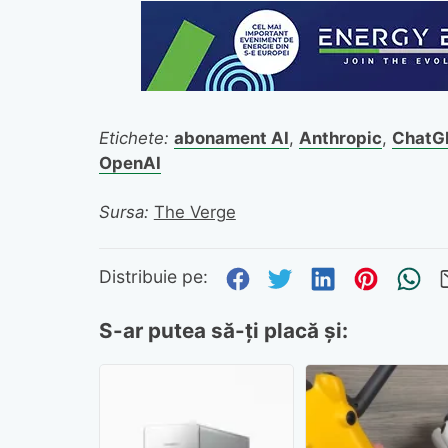
Etichete:
abonament AI
,
Anthropic
,
ChatG
OpenAI
Sursa:
The Verge
Distribuie pe Fa
Distribuie pe 
Distribuie
Distri
Tr
Distribuie pe:
S-ar putea să-ți placă și: