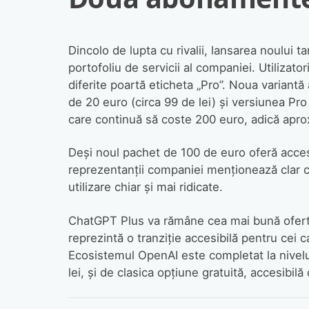
Dincolo de lupta cu rivalii, lansarea noului 
portofoliu de servicii al companiei. Utilizat
diferite poartă eticheta „Pro”. Noua variant
de 20 euro (circa 99 de lei) și versiunea Pro
care continuă să coste 200 euro, adică aprox
Deși noul pachet de 100 de euro oferă acces 
reprezentanții companiei menționează clar c
utilizare chiar și mai ridicate.
ChatGPT Plus va rămâne cea mai bună ofertă p
reprezintă o tranziție accesibilă pentru cei 
Ecosistemul OpenAI este completat la nivelu
lei, și de clasica opțiune gratuită, accesibilă 