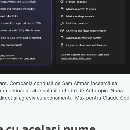
plare. Compania condusă de Sam Altman încearcă să
ima perioadă către soluțiile oferite de Anthropic. Noua
 direct și agresiv cu abonamentul Max pentru Claude Cod
 cu același nume