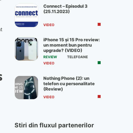
Connect – Episodul 3
(25.11.2023)
VIDEO
t
iPhone 15 și 15 Pro review:
un moment bun pentru
upgrade? (VIDEO)
REVIEW
TELEFOANE
VIDEO
s
Nothing Phone (2): un
telefon cu personalitate
(Review)
VIDEO
Stiri din fluxul partenerilor