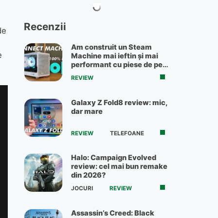
Recenzii
de
Am construit un Steam
e
Machine mai ieftin și mai
performant cu piese de pe
OLX
REVIEW
Galaxy Z Fold8 review: mic,
dar mare
REVIEW
TELEFOANE
Halo: Campaign Evolved
review: cel mai bun remake
din 2026?
JOCURI
REVIEW
Assassin’s Creed: Black