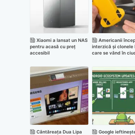
Xiaomi a lansat un NAS
Americanii încep
pentru acasă cu preț
interzică și clonele 
accesibil
care se vând în ciu
restricțiilor
Cântăreața Dua Lipa
Google ieftineșt