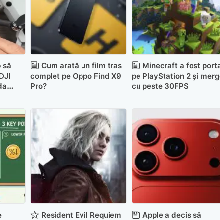
 să
Cum arată un film tras
Minecraft a fost port
DJI
complet pe Oppo Find X9
pe PlayStation 2 și merg
da
Pro?
cu peste 30FPS
e
Resident Evil Requiem
Apple a decis să