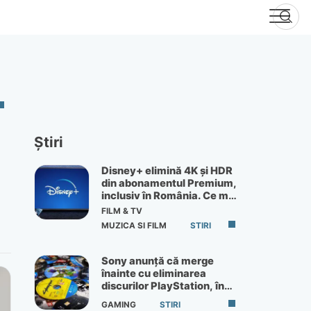
Știri
Disney+ elimină 4K și HDR
din abonamentul Premium,
inclusiv în România. Ce mai
primești de 60 lei pe lună
FILM & TV
MUZICA SI FILM
STIRI
Sony anunță că merge
înainte cu eliminarea
discurilor PlayStation, în
ciuda protestelor
GAMING
STIRI