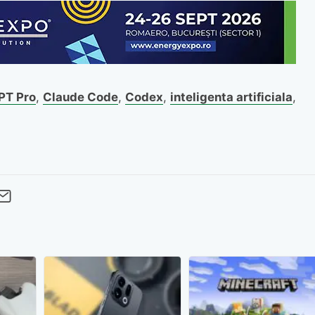
PT Pro
,
Claude Code
,
Codex
,
inteligenta artificiala
,
cebook
Twitter
 pe LinkedIn
buie pe Pinterest
imite prin whatsapp
Trimite pe Email