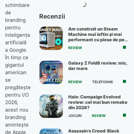
schimbare
de
Recenzii
branding
pentru
Am construit un Steam
Machine mai ieftin și mai
inteligența
performant cu piese de pe
artificială
OLX
REVIEW
a Google.
În timp ce
Galaxy Z Fold8 review: mic,
gigantul
dar mare
american
se
REVIEW
TELEFOANE
pregătește
pentru I/O
Halo: Campaign Evolved
2026,
review: cel mai bun remake
din 2026?
acest nou
JOCURI
REVIEW
branding
amintește
Assassin’s Creed: Black
de Apple