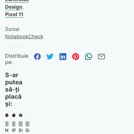
Design
,
Pixel 11
Sursa:
NotebookCheck
Distribuie pe Facebook
Distribuie pe Twitter
Distribuie pe Linked
Distribuie pe Pi
Trimite prin
Trimite 
Distribuie
pe:
S-ar
putea
să-ți
placă
și:
NVIDIA
iPhone
Steam
Google