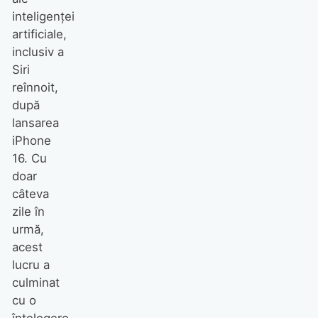
inteligenței
artificiale,
inclusiv a
Siri
reînnoit,
după
lansarea
iPhone
16. Cu
doar
câteva
zile în
urmă,
acest
lucru a
culminat
cu o
înțelegere