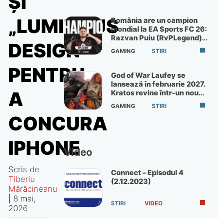
ȘI
„LUMINOUS
România are un campion
mondial la EA Sports FC 26:
Razvan Puiu (RvPLegend)
DESIGN”
câștigă turneul de la Paris
GAMING
STIRI
PENTRU
God of War Laufey se
lansează în februarie 2027.
A
Kratos revine într-un nou
God of War
GAMING
STIRI
CONCURA
IPHONE
Video
Scris de
Connect – Episodul 4
Tiberiu
(2.12.2023)
Mărăcineanu
|
8 mai,
STIRI
VIDEO
2026