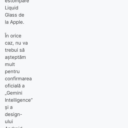
estompare
Liquid
Glass de
la Apple.
În orice
caz, nu va
trebui să
așteptăm
mult
pentru
confirmarea
oficială a
„Gemini
Intelligence”
și a
design-
ului