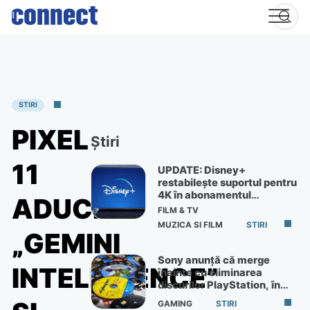
Skip
to
content
STIRI
PIXEL
Știri
11
UPDATE: Disney+
restabilește suportul pentru
4K în abonamentul
ADUCE
Premium
FILM & TV
MUZICA SI FILM
STIRI
„GEMINI
Sony anunță că merge
INTELLIGENCE”
înainte cu eliminarea
discurilor PlayStation, în
ciuda protestelor
GAMING
STIRI