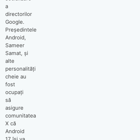
a
directorilor
Google.
Președintele
Android,
Sameer
Samat, și
alte
personalități
cheie au
fost
ocupați
să
asigure
comunitatea
X că
Android
17 își va