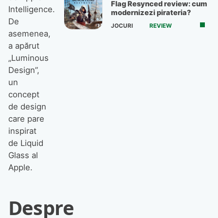
Flag Resynced review: cum
Intelligence.
modernizezi pirateria?
De
JOCURI
REVIEW
asemenea,
a apărut
„Luminous
Design”,
un
concept
de design
care pare
inspirat
de Liquid
Glass al
Apple.
Despre