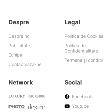
secundă
cărți
la
Windows
scumpiri
de
un
11
în
colorat
joc
a
plină
Quake
anunțat
criză
Despre
Legal
complet
că
hardware
nou
se
va
Despre noi
Politica de Cookies
răzbuna
pe
Publicitate
Politica de
Microsoft
Confidențialitate
Echipa
Termene și condiții
Contactează-ne
Network
Social
Facebook
Youtube