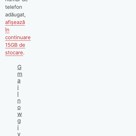
telefon
adăugat,
afișează
în
continuare
15GB de
stocare
.
G
m
a
i
l
n
o
w
g
i
v