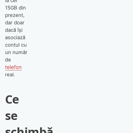
la cei
15GB din
prezent,
dar doar
dacă își
asociază
contul cu
un număr
de
telefon
real.
Ce
se
schimbă