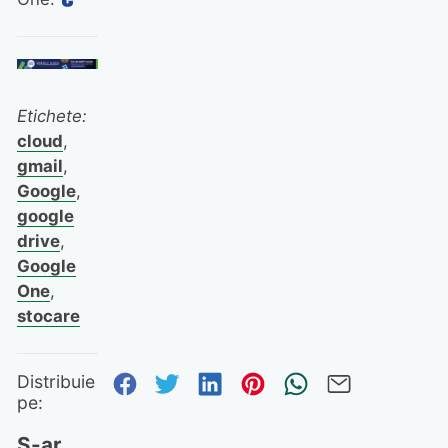
Etichete:
cloud
,
gmail
,
Google
,
google
drive
,
Google
One
,
stocare
Distribuie pe Facebook
Distribuie pe Twitter
Distribuie pe Linked
Distribuie pe Pi
Trimite prin
Trimite 
Distribuie
pe:
S-ar