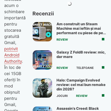
acum o
schimbare
Recenzii
importantă
pentru
Am construit un Steam
Machine mai ieftin și mai
stocarea
performant cu piese de pe
gratuită
OLX
REVIEW
Gmail,
potrivit
Galaxy Z Fold8 review: mic,
Android
dar mare
Authority
.
În loc de
REVIEW
TELEFOANE
cei 15GB
oferiți în
Halo: Campaign Evolved
review: cel mai bun remake
mod
din 2026?
obișnuit
JOCURI
REVIEW
pentru
Gmail,
Assassin’s Creed: Black
Google