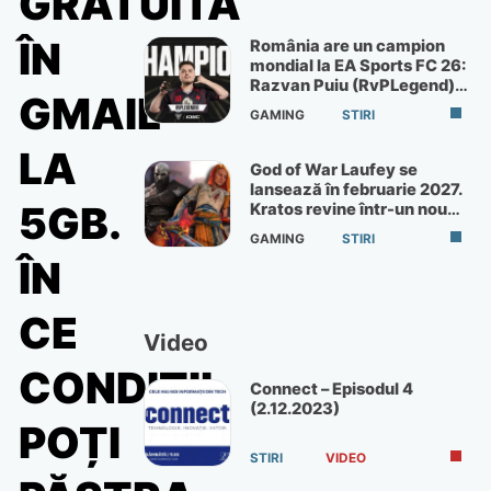
GRATUITĂ
ÎN
România are un campion
mondial la EA Sports FC 26:
Razvan Puiu (RvPLegend)
GMAIL
câștigă turneul de la Paris
GAMING
STIRI
LA
God of War Laufey se
lansează în februarie 2027.
5GB.
Kratos revine într-un nou
God of War
GAMING
STIRI
ÎN
CE
Video
CONDIȚII
Connect – Episodul 4
(2.12.2023)
POȚI
STIRI
VIDEO