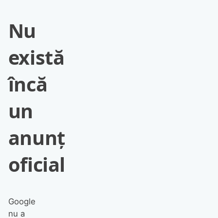
Nu
există
încă
un
anunț
oficial
Google
nu a