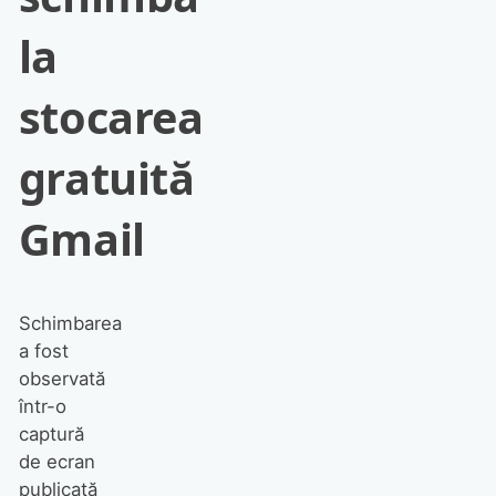
la
stocarea
gratuită
Gmail
Schimbarea
a fost
observată
într-o
captură
de ecran
publicată