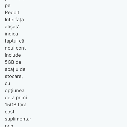
pe
Reddit.
Interfața
afișată
indica
faptul că
noul cont
include
5GB de
spațiu de
stocare,
cu
opțiunea
de a primi
15GB fără
cost
suplimentar
prin