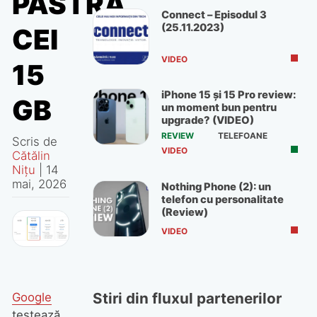
PĂSTRA
Connect – Episodul 3
(25.11.2023)
CEI
VIDEO
15
iPhone 15 și 15 Pro review:
GB
un moment bun pentru
upgrade? (VIDEO)
REVIEW
TELEFOANE
Scris de
VIDEO
Cătălin
Nițu
|
14
mai, 2026
Nothing Phone (2): un
telefon cu personalitate
(Review)
VIDEO
Stiri din fluxul partenerilor
Google
testează