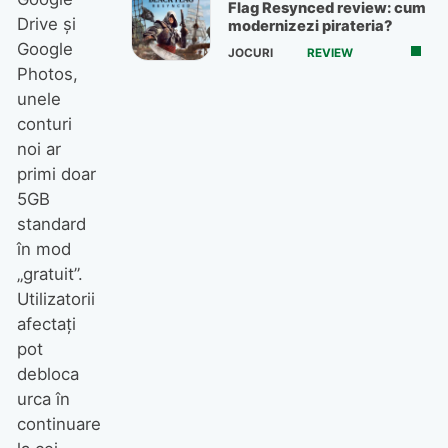
Flag Resynced review: cum
Drive și
modernizezi pirateria?
Google
JOCURI
REVIEW
Photos,
unele
conturi
noi ar
primi doar
5GB
standard
în mod
„gratuit”.
Utilizatorii
afectați
pot
debloca
urca în
continuare