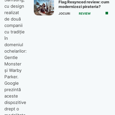
Flag Resynced review: cum
cu design
modernizezi pirateria?
realizat
JOCURI
REVIEW
de două
companii
cu tradiție
în
domeniul
ochelarilor:
Gentle
Monster
și Warby
Parker.
Google
prezintă
aceste
dispozitive
drept o