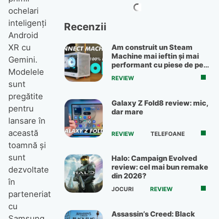
ochelari
inteligenți
Recenzii
Android
XR cu
Am construit un Steam
Machine mai ieftin și mai
Gemini.
performant cu piese de pe
Modelele
OLX
REVIEW
sunt
pregătite
Galaxy Z Fold8 review: mic,
pentru
dar mare
lansare în
această
REVIEW
TELEFOANE
toamnă și
sunt
Halo: Campaign Evolved
review: cel mai bun remake
dezvoltate
din 2026?
în
JOCURI
REVIEW
parteneriat
cu
Assassin’s Creed: Black
Samsung,