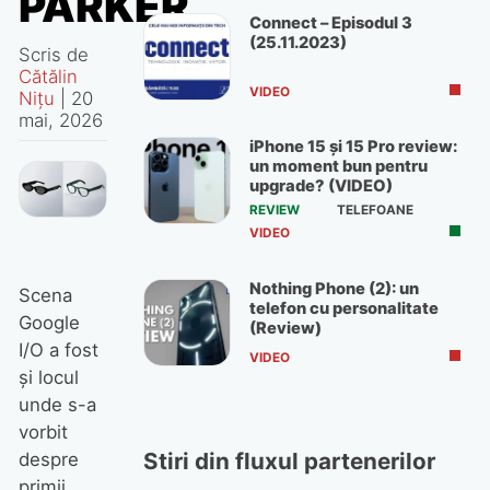
PARKER
Connect – Episodul 3
(25.11.2023)
Scris de
Cătălin
VIDEO
Nițu
|
20
mai, 2026
iPhone 15 și 15 Pro review:
un moment bun pentru
upgrade? (VIDEO)
REVIEW
TELEFOANE
VIDEO
Nothing Phone (2): un
Scena
telefon cu personalitate
Google
(Review)
I/O a fost
VIDEO
și locul
unde s-a
vorbit
Stiri din fluxul partenerilor
despre
primii