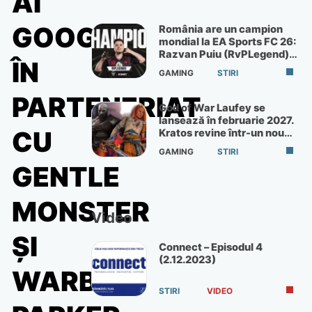
AI
GOOGLE”,
România are un campion
mondial la EA Sports FC 26:
Razvan Puiu (RvPLegend)
ÎN
câștigă turneul de la Paris
GAMING
STIRI
PARTENERIAT
God of War Laufey se
lansează în februarie 2027.
CU
Kratos revine într-un nou
God of War
GAMING
STIRI
GENTLE
MONSTER
Video
ȘI
Connect – Episodul 4
(2.12.2023)
WARBY
STIRI
VIDEO