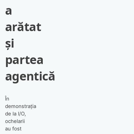
a
arătat
și
partea
agentică
În
demonstrația
de la I/O,
ochelarii
au fost