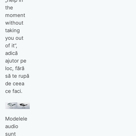
„help in
the
moment
without
taking
you out
of it”,
adică
ajutor pe
loc, fără
să te rupă
de ceea
ce faci.
Modelele
audio
sunt