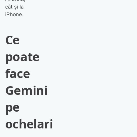
cât și la
iPhone.
Ce
poate
face
Gemini
pe
ochelari