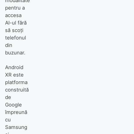
modalitate
pentru a
accesa
AI-ul fără
să scoți
telefonul
din
buzunar.
Android
XR este
platforma
construită
de
Google
împreună
cu
Samsung