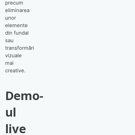
precum
eliminarea
unor
elemente
din fundal
sau
transformări
vizuale
mai
creative.
Demo-
ul
live