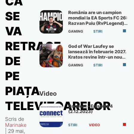
CĂ
SE
România are un campion
mondial la EA Sports FC 26:
Razvan Puiu (RvPLegend)
VA
câștigă turneul de la Paris
GAMING
STIRI
RETRAGE
God of War Laufey se
lansează în februarie 2027.
DE
Kratos revine într-un nou
God of War
GAMING
STIRI
PE
PIAȚA
Video
TELEVIZOARELOR
Connect – Episodul 4
(2.12.2023)
Scris de
Marinake
STIRI
VIDEO
|
29 mai,