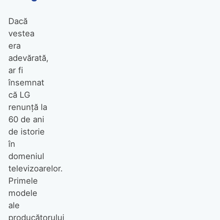
Dacă
vestea
era
adevărată,
ar fi
însemnat
că LG
renunță la
60 de ani
de istorie
în
domeniul
televizoarelor.
Primele
modele
ale
producătorului