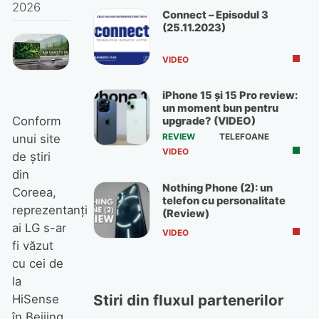
2026
Connect – Episodul 3
(25.11.2023)
VIDEO
iPhone 15 și 15 Pro review:
un moment bun pentru
Conform
upgrade? (VIDEO)
REVIEW
TELEFOANE
unui site
VIDEO
de știri
din
Nothing Phone (2): un
Coreea,
telefon cu personalitate
reprezentanți
(Review)
ai LG s-ar
VIDEO
fi văzut
cu cei de
la
Stiri din fluxul partenerilor
HiSense
în Beijing