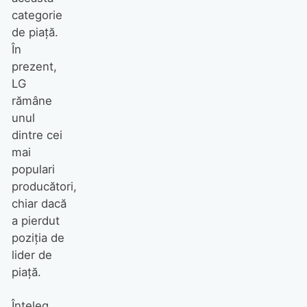
categorie
de piață.
În
prezent,
LG
rămâne
unul
dintre cei
mai
populari
producători,
chiar dacă
a pierdut
poziția de
lider de
piață.
Înțeleg