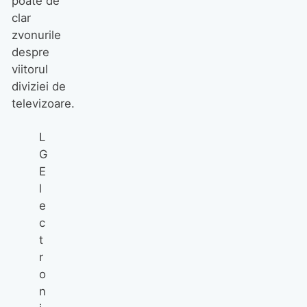
poate de
clar
zvonurile
despre
viitorul
diviziei de
televizoare.
L
G
E
l
e
c
t
r
o
n