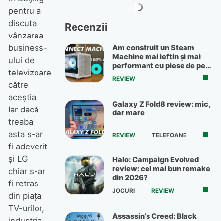
pentru a
discuta
Recenzii
vânzarea
business-
Am construit un Steam
Machine mai ieftin și mai
ului de
performant cu piese de pe
televizoare
OLX
REVIEW
către
aceștia.
Galaxy Z Fold8 review: mic,
Iar dacă
dar mare
treaba
asta s-ar
REVIEW
TELEFOANE
fi adeverit
și LG
Halo: Campaign Evolved
review: cel mai bun remake
chiar s-ar
din 2026?
fi retras
JOCURI
REVIEW
din piața
TV-urilor,
Assassin’s Creed: Black
industria