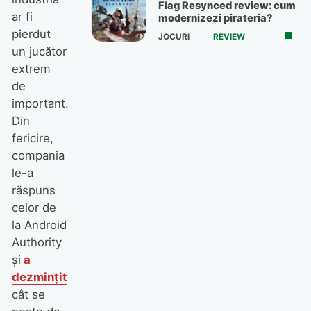
Flag Resynced review: cum
ar fi
modernizezi pirateria?
pierdut
JOCURI
REVIEW
un jucător
extrem
de
important.
Din
fericire,
compania
le-a
răspuns
celor de
la Android
Authority
și
a
dezmințit
cât se