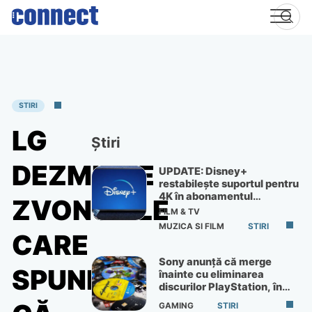
Skip
to
content
STIRI
LG
Știri
DEZMINTE
UPDATE: Disney+
restabilește suportul pentru
4K în abonamentul
ZVONURILE
Premium
FILM & TV
MUZICA SI FILM
STIRI
CARE
Sony anunță că merge
SPUNEAU
înainte cu eliminarea
discurilor PlayStation, în
ciuda protestelor
GAMING
STIRI