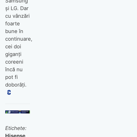
Samsung
și LG. Dar
cu vânzări
foarte
bune în
continuare,
cei doi
giganți
coreeni
încă nu
pot fi
doborâți.
Etichete:
Hisense
,