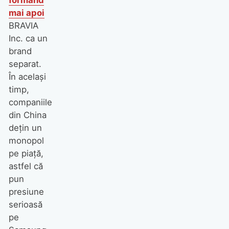
mai apoi
BRAVIA
Inc. ca un
brand
separat.
În același
timp,
companiile
din China
dețin un
monopol
pe piață,
astfel că
pun
presiune
serioasă
pe