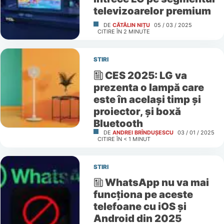
televizoarelor premium
DE
CĂTĂLIN NIȚU
05 / 03 / 2025
CITIRE ÎN
2
MINUTE
STIRI
CES 2025: LG va
prezenta o lampă care
este în același timp și
proiector, și boxă
Bluetooth
DE
ANDREI BRÎNDUȘESCU
03 / 01 / 2025
CITIRE ÎN
< 1
MINUT
STIRI
WhatsApp nu va mai
funcționa pe aceste
telefoane cu iOS și
Android din 2025