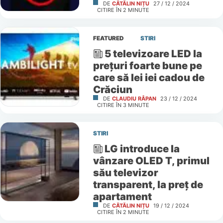
DE
CĂTĂLIN NIȚU
27 / 12 / 2024
CITIRE ÎN
2
MINUTE
FEATURED
STIRI
5 televizoare LED la
prețuri foarte bune pe
care să lei iei cadou de
Crăciun
DE
CLAUDIU RÂPAN
23 / 12 / 2024
CITIRE ÎN
3
MINUTE
STIRI
LG introduce la
vânzare OLED T, primul
său televizor
transparent, la preț de
apartament
DE
CĂTĂLIN NIȚU
19 / 12 / 2024
CITIRE ÎN
2
MINUTE