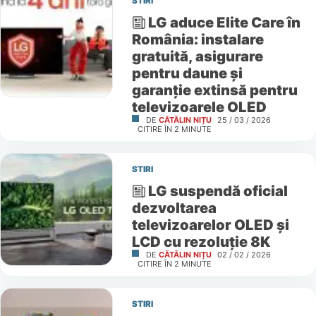
STIRI
LG aduce Elite Care în
România: instalare
gratuită, asigurare
pentru daune și
garanție extinsă pentru
televizoarele OLED
DE
CĂTĂLIN NIȚU
25 / 03 / 2026
CITIRE ÎN
2
MINUTE
STIRI
LG suspendă oficial
dezvoltarea
televizoarelor OLED și
LCD cu rezoluție 8K
DE
CĂTĂLIN NIȚU
02 / 02 / 2026
CITIRE ÎN
2
MINUTE
STIRI