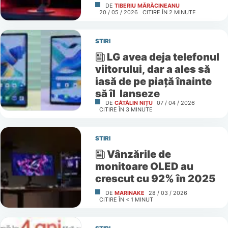
DE
TIBERIU MĂRĂCINEANU
20 / 05 / 2026
CITIRE ÎN
2
MINUTE
STIRI
LG avea deja telefonul
viitorului, dar a ales să
iasă de pe piață înainte
să îl lanseze
DE
CĂTĂLIN NIȚU
07 / 04 / 2026
CITIRE ÎN
3
MINUTE
STIRI
Vânzările de
monitoare OLED au
crescut cu 92% în 2025
DE
MARINAKE
28 / 03 / 2026
CITIRE ÎN
< 1
MINUT