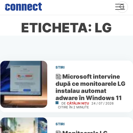
Skip
to
content
ETICHETA: LG
STIRI
Microsoft intervine
după ce monitoarele LG
instalau automat
adware în Windows 11
DE
CĂTĂLIN NIȚU
24 / 07 / 2026
CITIRE ÎN
2
MINUTE
STIRI