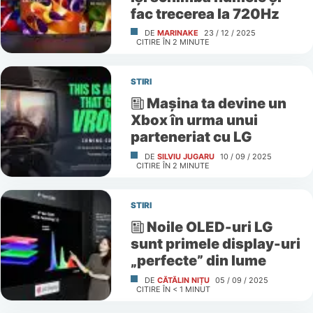
fac trecerea la 720Hz
DE
MARINAKE
23 / 12 / 2025
CITIRE ÎN
2
MINUTE
STIRI
Mașina ta devine un
Xbox în urma unui
parteneriat cu LG
DE
SILVIU JUGARU
10 / 09 / 2025
CITIRE ÎN
2
MINUTE
STIRI
Noile OLED-uri LG
sunt primele display-uri
„perfecte” din lume
DE
CĂTĂLIN NIȚU
05 / 09 / 2025
CITIRE ÎN
< 1
MINUT