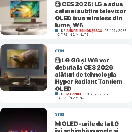
CES 2026: LG a adus
cel mai subțire televizor
OLED true wireless din
lume, W6
DE
ANDREI BRÎNDUȘESCU
05 / 01 / 2026
CITIRE ÎN
2
MINUTE
STIRI
LG G6 și W6 vor
debuta la CES 2026
alături de tehnologia
Hyper Radiant Tandem
OLED
DE
MARINAKE
30 / 12 / 2025
CITIRE ÎN
2
MINUTE
STIRI
OLED-urile de la LG
își schimbă numele și