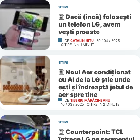
STIRI
Dacă (încă) folosești
un telefon LG, avem
vești proaste
DE
CĂTĂLIN NIȚU
29 / 04 / 2025
CITIRE ÎN
< 1
MINUT
STIRI
Noul Aer condiționat
cu AI de la LG știe unde
ești și îndreaptă jetul de
aer spre tine
DE
TIBERIU MĂRĂCINEANU
10 / 03 / 2025
CITIRE ÎN
2
MINUTE
STIRI
Counterpoint: TCL
întrece LG pe segmentul