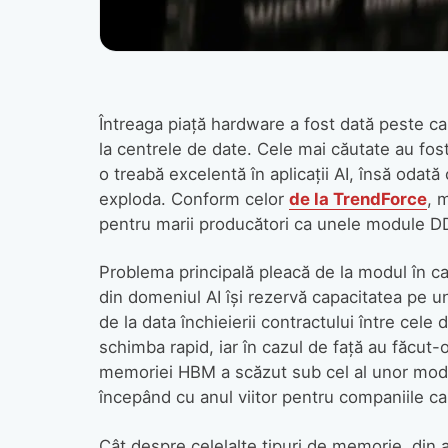
Întreaga piață hardware a fost dată peste c
la centrele de date. Cele mai căutate au fos
o treabă excelentă în aplicații AI, însă odată
exploda. Conform celor
de la TrendForce
, 
pentru marii producători ca unele module DD
Problema principală pleacă de la modul în c
din domeniul AI își rezervă capacitatea pe u
de la data închieierii contractului între cele 
schimba rapid, iar în cazul de față au făcut-o
memoriei HBM a scăzut sub cel al unor modu
începând cu anul viitor pentru companiile c
Cât despre celelalte tipuri de memorie, din