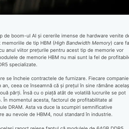
ap de boom-ul AI și cererile imense de hardware venite d
t memoriile de tip HBM (
High Bandwidth Memory
) care f
 cu anul viitor prețurile pentru acest tip de memorie vor
modulele de memorie HBM nu mai sunt la fel de profitabil
R5 specializate.
are se încheie contractele de furnizare. Fiecare companie
n an, ceea ce înseamnă că și prețul în sine rămâne acelaș
două părți. Însă cu o piață atât de volatilă lucrurile se pot
. În momentul acesta, factorul de profitabilitate al
le DRAM. Asta va duce la scumpiri semnificative
are au nevoie de HBM4, noul standard în industrie.
 același raport reiese faptul că modulele de 64GB DDR5