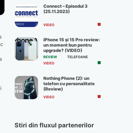
Connect – Episodul 3
(25.11.2023)
VIDEO
e
iPhone 15 și 15 Pro review:
ac
un moment bun pentru
upgrade? (VIDEO)
REVIEW
TELEFOANE
e
VIDEO
Nothing Phone (2): un
telefon cu personalitate
i
(Review)
VIDEO
Stiri din fluxul partenerilor