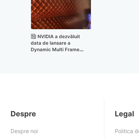
NVIDIA a dezvăluit
data de lansare a
Dynamic Multi Frame
Generation și multe altele,
în cadrul GDC 2026
Despre
Legal
Despre noi
Politica 