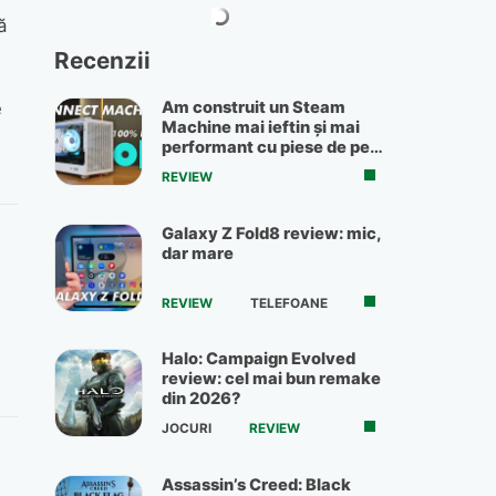
ă
Recenzii
e
Am construit un Steam
Machine mai ieftin și mai
performant cu piese de pe
OLX
REVIEW
Galaxy Z Fold8 review: mic,
dar mare
REVIEW
TELEFOANE
Halo: Campaign Evolved
review: cel mai bun remake
din 2026?
JOCURI
REVIEW
Assassin’s Creed: Black