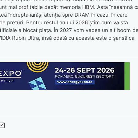
unt mai profitabile decât memoria HBM. Asta înseamnă c
tea îndrepta iarăși atenția spre DRAM în cazul în care
 de prețuri. Pentru restul anului 2026 știm cum va sta
rtificiale a blocat piața. În 2027 vom vedea un alt boom d
IDIA Rubin Ultra, însă odată cu aceasta este o șansă ca
cebook
Twitter
 pe LinkedIn
buie pe Pinterest
imite prin whatsapp
Trimite pe Email