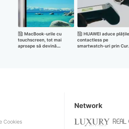
MacBook-urile cu
HUAWEI aduce plățil
touchscreen, tot mai
contactless pe
aproape să devină
smartwatch-uri prin Cur
realitate. Apple
Pay în România
pregătește o interfață
nouă
Network
de Cookies