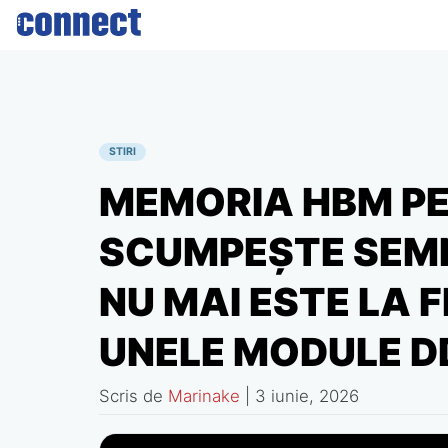
Skip
to
content
STIRI
MEMORIA HBM PE
SCUMPEȘTE SEMNI
NU MAI ESTE LA F
UNELE MODULE D
Scris de
Marinake
|
3 iunie, 2026