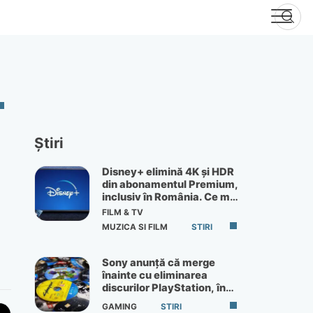
Știri
Disney+ elimină 4K și HDR
din abonamentul Premium,
inclusiv în România. Ce mai
primești de 60 lei pe lună
FILM & TV
MUZICA SI FILM
STIRI
Sony anunță că merge
înainte cu eliminarea
discurilor PlayStation, în
ciuda protestelor
GAMING
STIRI