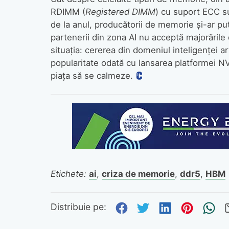
RDIMM (
Registered DIMM
) cu suport ECC s
de la anul, producătorii de memorie și-ar pu
partenerii din zona AI nu acceptă majorările
situația: cererea din domeniul inteligenței a
popularitate odată cu lansarea platformei NV
piața să se calmeze.
Etichete:
ai
,
criza de memorie
,
ddr5
,
HBM
Distribuie pe Fa
Distribuie pe 
Distribuie
Distri
Tr
Distribuie pe: