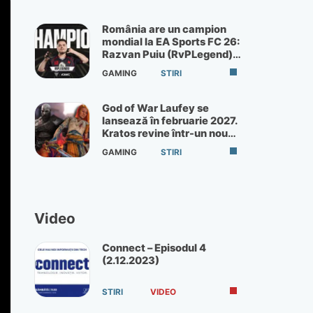
România are un campion
mondial la EA Sports FC 26:
Razvan Puiu (RvPLegend)
câștigă turneul de la Paris
GAMING
STIRI
God of War Laufey se
lansează în februarie 2027.
Kratos revine într-un nou
God of War
GAMING
STIRI
Video
Connect – Episodul 4
(2.12.2023)
STIRI
VIDEO