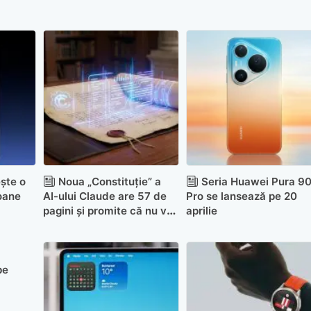
ște o
Noua „Constituție” a
Seria Huawei Pura 9
oane
AI-ului Claude are 57 de
Pro se lansează pe 20
pagini și promite că nu va
aprilie
distruge umanitatea
pe