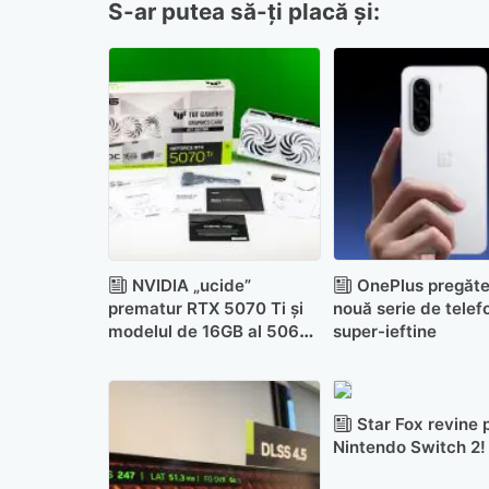
S-ar putea să-ți placă și:
NVIDIA „ucide”
OnePlus pregăte
prematur RTX 5070 Ti și
nouă serie de telef
modelul de 16GB al 5060
super-ieftine
Ti
Star Fox revine 
Nintendo Switch 2!