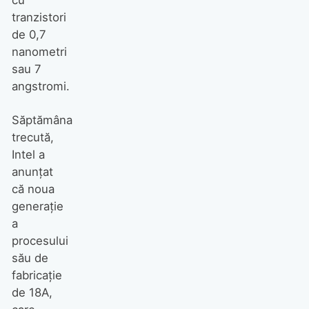
cu
tranzistori
de 0,7
nanometri
sau 7
angstromi.
Săptămâna
trecută,
Intel a
anunțat
că noua
generație
a
procesului
său de
fabricație
de 18A,