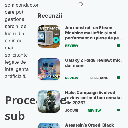
semiconductori
care pot
Recenzii
gestiona
sarcini de
Am construit un Steam
Machine mai ieftin și mai
lucru din
performant cu piese de pe
ce în ce
OLX
REVIEW
mai
solicitante
Galaxy Z Fold8 review: mic,
legate de
dar mare
inteligența
artificială.
REVIEW
TELEFOANE
Halo: Campaign Evolved
Proceaosre
review: cel mai bun remake
din 2026?
sub
JOCURI
REVIEW
Assassin’s Creed: Black