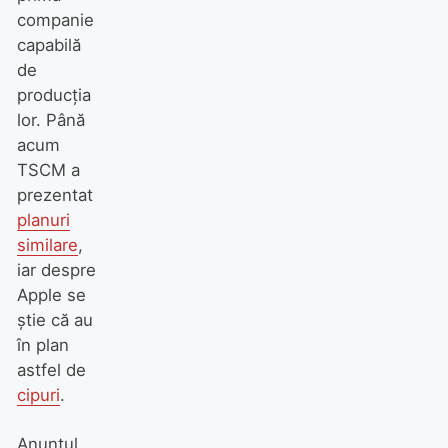
companie
capabilă
de
producția
lor. Până
acum
TSCM a
prezentat
planuri
similare
,
iar despre
Apple se
știe că au
în plan
astfel de
cipuri
.
Anunțul