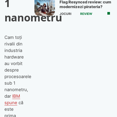
1
Flag Resynced review: cum
modernizezi pirateria?
nanometru
JOCURI
REVIEW
Cam toți
rivalii din
industria
hardware
au vorbit
despre
procesoarele
sub 1
nanometru,
dar
IBM
spune
că
este
prima