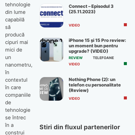
tehnologie
Connect – Episodul 3
(25.11.2023)
din lume
capabilă
VIDEO
să
producă
iPhone 15 și 15 Pro review:
cipuri mai
un moment bun pentru
mici de
upgrade? (VIDEO)
un
REVIEW
TELEFOANE
nanometru,
VIDEO
în
Nothing Phone (2): un
contextul
telefon cu personalitate
în care
(Review)
companiile
VIDEO
de
tehnologie
se întrec
în a
Stiri din fluxul partenerilor
construi