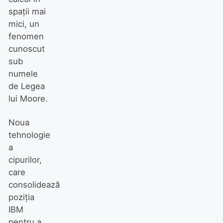
spații mai
mici, un
fenomen
cunoscut
sub
numele
de Legea
lui Moore.
Noua
tehnologie
a
cipurilor,
care
consolidează
poziția
IBM
pentru a