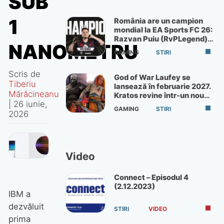
SUB
1
România are un campion
mondial la EA Sports FC 26:
Razvan Puiu (RvPLegend)
NANOMETRU
câștigă turneul de la Paris
GAMING
STIRI
Scris de
God of War Laufey se
Tiberiu
lansează în februarie 2027.
Mărăcineanu
Kratos revine într-un nou
|
26 iunie,
God of War
GAMING
STIRI
2026
Video
Connect – Episodul 4
(2.12.2023)
IBM a
dezvăluit
STIRI
VIDEO
prima