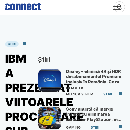
Skip
to
content
STIRI
IBM
Știri
A
Disney+ elimină 4K și HDR
din abonamentul Premium,
inclusiv în România. Ce mai
PREZENTAT
primești de 60 lei pe lună
FILM & TV
MUZICA SI FILM
STIRI
VIITOARELE
Sony anunță că merge
PROCESOARE
înainte cu eliminarea
discurilor PlayStation, în
ciuda protestelor
GAMING
STIRI