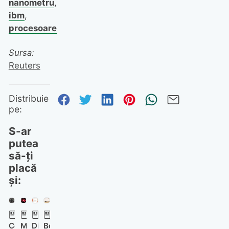
nanometru
,
ibm
,
procesoare
Sursa:
Reuters
Distribuie pe Facebook
Distribuie pe Twitter
Distribuie pe Linked
Distribuie pe Pi
Trimite prin
Trimite 
Distribuie
pe:
S-ar
putea
să-ți
placă
și:
Cooler
Mesajele
Discuțiile
Bosch