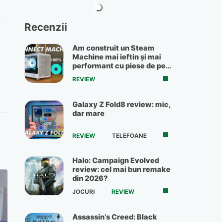
Recenzii
Am construit un Steam
Machine mai ieftin și mai
performant cu piese de pe
OLX
REVIEW
Galaxy Z Fold8 review: mic,
dar mare
REVIEW
TELEFOANE
Halo: Campaign Evolved
review: cel mai bun remake
din 2026?
JOCURI
REVIEW
Assassin’s Creed: Black