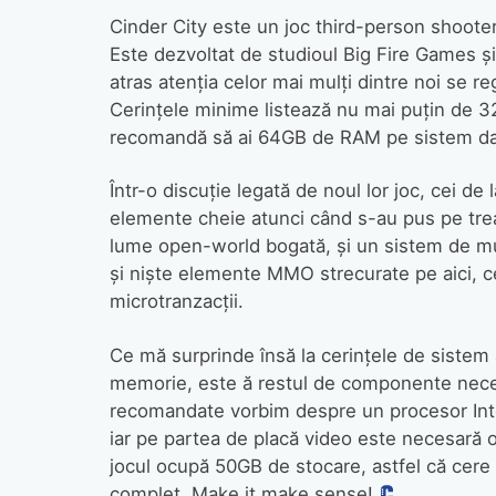
Cinder City este un joc third-person shoote
Este dezvoltat de studioul Big Fire Games ș
atras atenția celor mai mulți dintre noi se re
Cerințele minime listează nu mai puțin de 3
recomandă să ai 64GB de RAM pe sistem dacă
Într-o discuție legată de noul lor joc, cei d
elemente cheie atunci când s-au pus pe trea
lume open-world bogată, și un sistem de mu
și niște elemente MMO strecurate pe aici, c
microtranzacții.
Ce mă surprinde însă la cerințele de sistem 
memorie, este ă restul de componente neces
recomandate vorbim despre un procesor Inte
iar pe partea de placă video este necesară
jocul ocupă 50GB de stocare, astfel că cere
complet. Make it make sense!