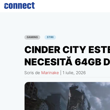
Skip
to
content
GAMING
STIRI
CINDER CITY EST
NECESITĂ 64GB 
Scris de
Marinake
|
1 iulie, 2026