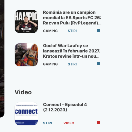
România are un campion
mondial la EA Sports FC 26:
Razvan Puiu (RvPLegend)
câștigă turneul de la Paris
GAMING
STIRI
God of War Laufey se
lansează în februarie 2027.
Kratos revine într-un nou
God of War
GAMING
STIRI
Video
Connect – Episodul 4
(2.12.2023)
STIRI
VIDEO