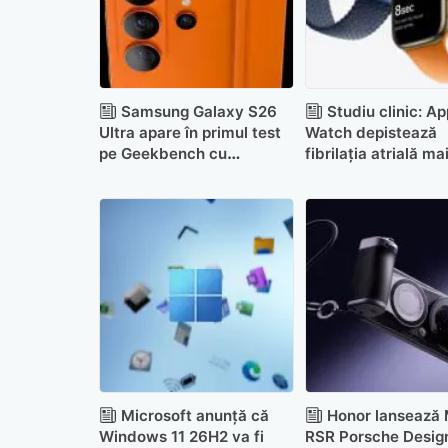
Samsung Galaxy S26
Studiu clinic: Ap
Ultra apare în primul test
Watch depistează
pe Geekbench cu
fibrilația atrială ma
Snapdragon 8 Elite Gen 5
eficient decât cont
medicale de rutină
Microsoft anunță că
Honor lansează
Windows 11 26H2 va fi
RSR Porsche Desig