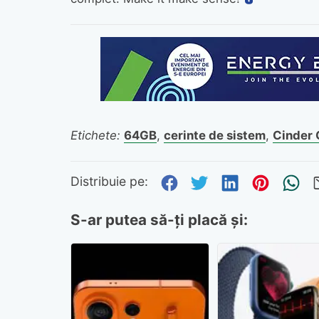
Etichete:
64GB
,
cerinte de sistem
,
Cinder 
Distribuie pe Fa
Distribuie pe 
Distribuie
Distri
Tr
Distribuie pe:
S-ar putea să-ți placă și: