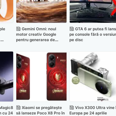
ple
Gemini Omni: noul
GTA 6 ar putea fi lan
motor creativ Google
pe console fără o versiu
i
pentru generarea de
pe disc
roalele
video, design, imagini și
muzică
 Magic8
Xiaomi se pregătește
Vivo X300 Ultra vine 
n cu 24
să lanseze Poco X8 Pro în
Europa pe 24 aprilie