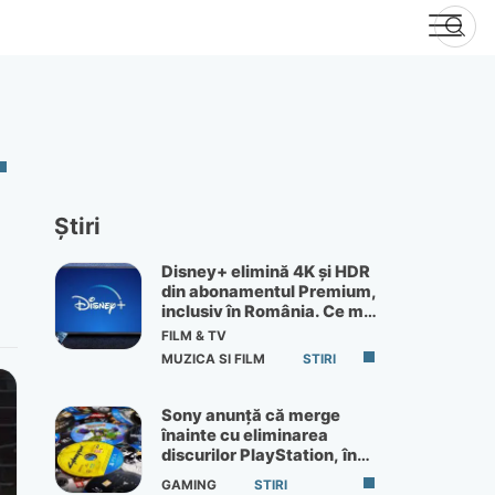
Știri
Disney+ elimină 4K și HDR
din abonamentul Premium,
inclusiv în România. Ce mai
primești de 60 lei pe lună
FILM & TV
MUZICA SI FILM
STIRI
Sony anunță că merge
înainte cu eliminarea
discurilor PlayStation, în
ciuda protestelor
GAMING
STIRI