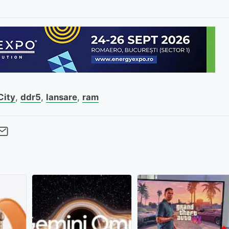
City
,
ddr5
,
lansare
,
ram
cebook
Twitter
 pe LinkedIn
buie pe Pinterest
imite prin whatsapp
Trimite pe Email