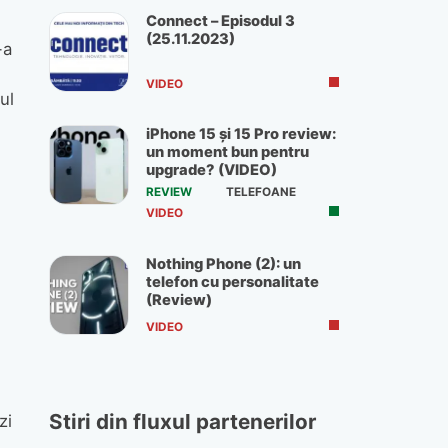
Connect – Episodul 3
(25.11.2023)
-a
VIDEO
ul
iPhone 15 și 15 Pro review:
un moment bun pentru
upgrade? (VIDEO)
REVIEW
TELEFOANE
VIDEO
m
Nothing Phone (2): un
telefon cu personalitate
(Review)
VIDEO
Stiri din fluxul partenerilor
zi