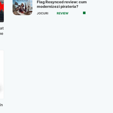
Flag Resynced review: cum
modernizezi pirateria?
JOCURI
REVIEW
sat
ne
în