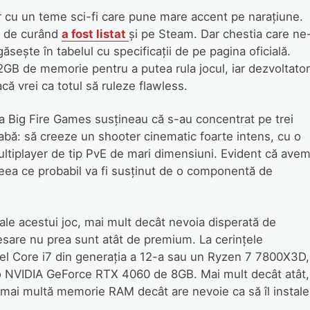
r cu un teme sci-fi care pune mare accent pe narațiune.
i de curând
a fost listat
și pe Steam. Dar chestia care ne
găsește în tabelul cu specificații de pe pagina oficială.
2GB de memorie pentru a putea rula jocul, iar dezvoltator
 vrei ca totul să ruleze flawless.
e la Big Fire Games susțineau că s-au concentrat pe trei
bă: să creeze un shooter cinematic foarte intens, cu o
ltiplayer de tip PvE de mari dimensiuni. Evident că ave
eea ce probabil va fi susținut de o componentă de
ale acestui joc, mai mult decât nevoia disperată de
are nu prea sunt atât de premium. La cerințele
l Core i7 din generația a 12-a sau un Ryzen 7 7800X3D,
 o NVIDIA GeForce RTX 4060 de 8GB. Mai mult decât atât,
 mai multă memorie RAM decât are nevoie ca să îl instale