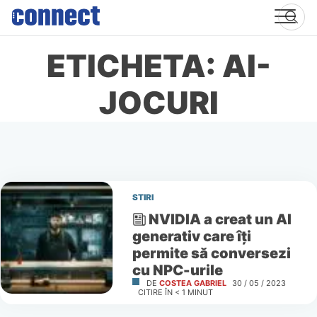
Skip
to
content
ETICHETA: AI-
JOCURI
STIRI
NVIDIA a creat un AI
generativ care îţi
permite să conversezi
cu NPC-urile
DE
COSTEA GABRIEL
30 / 05 / 2023
CITIRE ÎN
< 1
MINUT