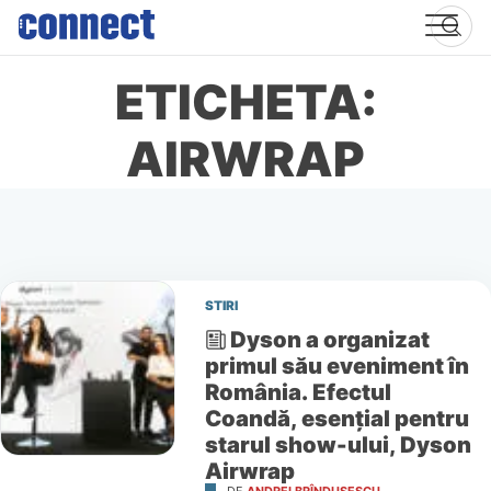
Skip
to
content
ETICHETA:
AIRWRAP
STIRI
Dyson a organizat
primul său eveniment în
România. Efectul
Coandă, esențial pentru
starul show-ului, Dyson
Airwrap