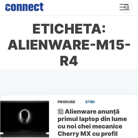
Skip
to
content
ETICHETA:
ALIENWARE-M15-
R4
PRODUSE
STIRI
Alienware anunță
primul laptop din lume
cu noi chei mecanice
Cherry MX cu profil