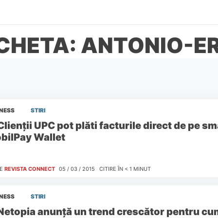
ICHETA: ANTONIO-E
INESS
STIRI
Clienții UPC pot plăti facturile direct de pe 
bilPay Wallet
E
REVISTA CONNECT
05 / 03 / 2015
CITIRE ÎN
< 1
MINUT
INESS
STIRI
Netopia anunţă un trend crescător pentru cum