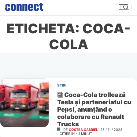
Skip
to
content
ETICHETA: COCA-
COLA
STIRI
Coca-Cola trollează
Tesla şi parteneriatul cu
Pepsi, anunţând o
colaborare cu Renault
Trucks
DE
COSTEA GABRIEL
28 / 11 / 2022
CITIRE ÎN
< 1
MINUT