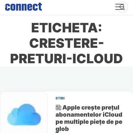
Skip
to
content
ETICHETA:
CRESTERE-
PRETURI-ICLOUD
STIRI
Apple creşte preţul
abonamentelor iCloud
pe multiple pieţe de pe
glob