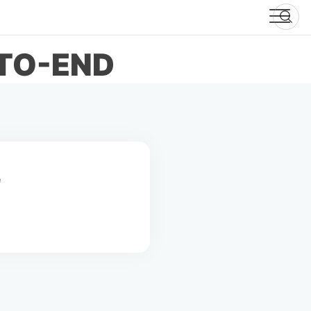
-TO-END
e