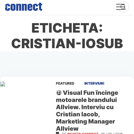
Skip
to
content
ETICHETA:
CRISTIAN-IOSUB
FEATURED
INTERVIURI
Visual Fun încinge
motoarele brandului
Allview. Interviu cu
Cristian Iacob,
Marketing Manager
Allview