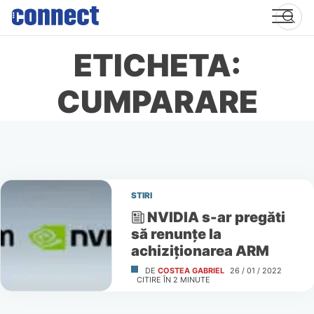
Skip
to
content
ETICHETA:
CUMPARARE
STIRI
NVIDIA s-ar pregăti
să renunţe la
achiziţionarea ARM
DE
COSTEA GABRIEL
26 / 01 / 2022
CITIRE ÎN
2
MINUTE