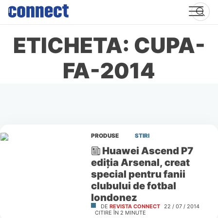
Skip
to
content
ETICHETA: CUPA-
FA-2014
PRODUSE
STIRI
Huawei Ascend P7
ediția Arsenal, creat
special pentru fanii
clubului de fotbal
londonez
DE
REVISTA CONNECT
22 / 07 / 2014
CITIRE ÎN
2
MINUTE