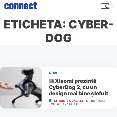
Skip
to
content
ETICHETA: CYBER-
DOG
STIRI
Xiaomi prezintă
CyberDog 2, cu un
design mai bine şlefuit
DE
COSTEA GABRIEL
17 / 08 / 2023
CITIRE ÎN
< 1
MINUT