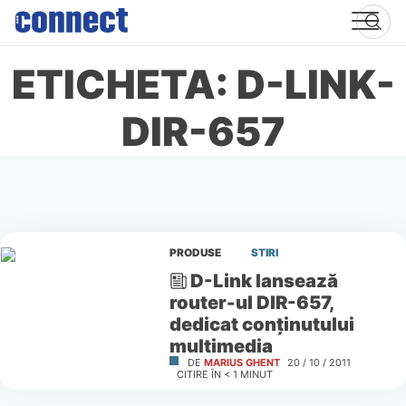
Skip
to
content
ETICHETA: D-LINK-
DIR-657
PRODUSE
STIRI
D-Link lansează
router-ul DIR-657,
dedicat conţinutului
multimedia
DE
MARIUS GHENT
20 / 10 / 2011
CITIRE ÎN
< 1
MINUT