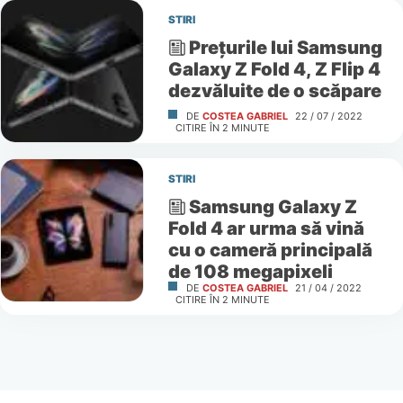
STIRI
Preţurile lui Samsung
Galaxy Z Fold 4, Z Flip 4
dezvăluite de o scăpare
DE
COSTEA GABRIEL
22 / 07 / 2022
CITIRE ÎN
2
MINUTE
STIRI
Samsung Galaxy Z
Fold 4 ar urma să vină
cu o cameră principală
de 108 megapixeli
DE
COSTEA GABRIEL
21 / 04 / 2022
CITIRE ÎN
2
MINUTE