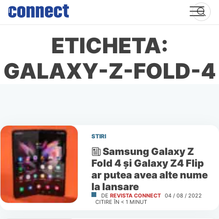
Skip
to
content
ETICHETA:
GALAXY-Z-FOLD-4
STIRI
Samsung Galaxy Z
Fold 4 și Galaxy Z4 Flip
ar putea avea alte nume
la lansare
DE
REVISTA CONNECT
04 / 08 / 2022
CITIRE ÎN
< 1
MINUT