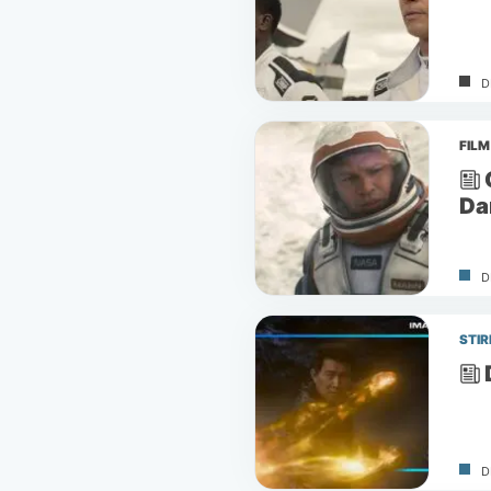
D
FILM
Da
D
STIR
D