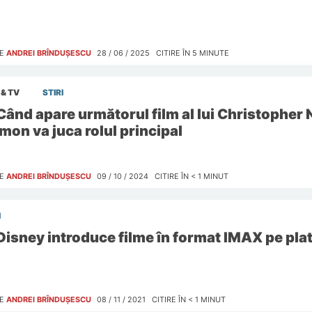
E
ANDREI BRÎNDUȘESCU
28 / 06 / 2025
CITIRE ÎN
5
MINUTE
 & TV
STIRI
Când apare următorul film al lui Christopher 
mon va juca rolul principal
E
ANDREI BRÎNDUȘESCU
09 / 10 / 2024
CITIRE ÎN
< 1
MINUT
I
Disney introduce filme în format IMAX pe pl
E
ANDREI BRÎNDUȘESCU
08 / 11 / 2021
CITIRE ÎN
< 1
MINUT