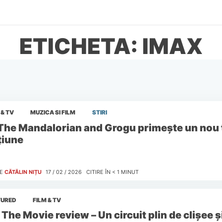
ETICHETA: IMAX
 & TV
MUZICA SI FILM
STIRI
The Mandalorian and Grogu primește un nou tr
țiune
E
CĂTĂLIN NIȚU
17 / 02 / 2026
CITIRE ÎN
< 1
MINUT
TURED
FILM & TV
 The Movie review – Un circuit plin de clișee ș