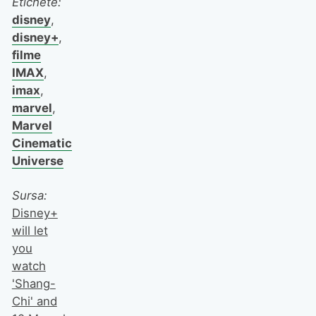
Etichete:
disney
,
disney+
,
filme
IMAX
,
imax
,
marvel
,
Marvel
Cinematic
Universe
Sursa:
Disney+
will let
you
watch
'Shang-
Chi' and