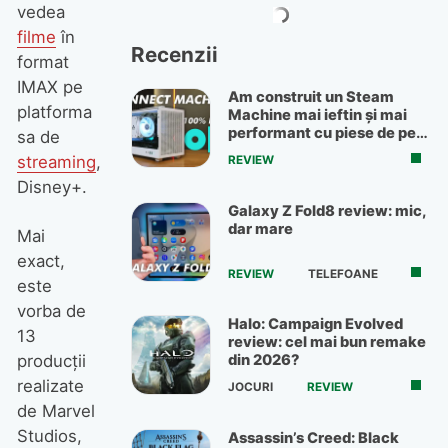
vedea
filme
în
Recenzii
format
IMAX pe
Am construit un Steam
platforma
Machine mai ieftin și mai
performant cu piese de pe
sa de
OLX
streaming
,
REVIEW
Disney+.
Galaxy Z Fold8 review: mic,
dar mare
Mai
exact,
REVIEW
TELEFOANE
este
vorba de
Halo: Campaign Evolved
13
review: cel mai bun remake
producții
din 2026?
realizate
JOCURI
REVIEW
de Marvel
Studios,
Assassin’s Creed: Black