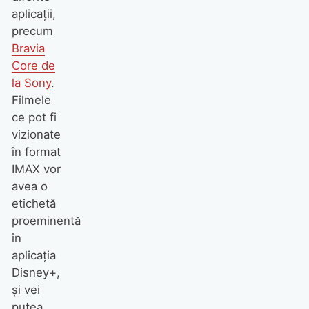
aplicații,
precum
Bravia
Core de
la Sony
.
Filmele
ce pot fi
vizionate
în format
IMAX vor
avea o
etichetă
proeminentă
în
aplicația
Disney+,
și vei
putea