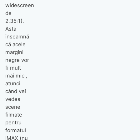
widescreen
de
2.35:1).
Asta
înseamnă
că acele
margini
negre vor
fi mult
mai mici,
atunci
când vei
vedea
scene
filmate
pentru
formatul
IMAX (nu