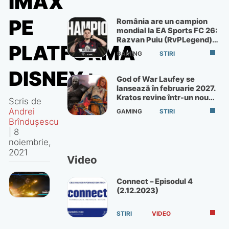
IMAX
PE
România are un campion
mondial la EA Sports FC 26:
Razvan Puiu (RvPLegend)
PLATFORMA
câștigă turneul de la Paris
GAMING
STIRI
DISNEY+
God of War Laufey se
lansează în februarie 2027.
Kratos revine într-un nou
Scris de
God of War
Andrei
GAMING
STIRI
Brîndușescu
|
8
noiembrie,
2021
Video
Connect – Episodul 4
(2.12.2023)
STIRI
VIDEO