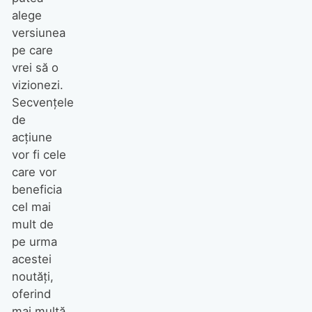
alege
versiunea
pe care
vrei să o
vizionezi.
Secvențele
de
acțiune
vor fi cele
care vor
beneficia
cel mai
mult de
pe urma
acestei
noutăți,
oferind
mai multă