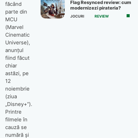
Flag Resynced review: cum
făcând
modernizezi pirateria?
parte din
JOCURI
REVIEW
MCU
(Marvel
Cinematic
Universe),
anunțul
fiind făcut
chiar
astăzi, pe
12
noiembrie
(ziua
„Disney+”).
Printre
filmele în
cauză se
numără și