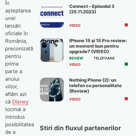
În
Connect – Episodul 3
așteptarea
(25.11.2023)
unei
lansări
VIDEO
oficiale în
iPhone 15 și 15 Pro review:
România,
un moment bun pentru
preconizată
upgrade? (VIDEO)
pentru
REVIEW
TELEFOANE
prima
VIDEO
parte a
anului
Nothing Phone (2): un
telefon cu personalitate
viitor,
(Review)
aflăm azi
VIDEO
că
Disney
tocmai a
introdus
posibilitatea
Stiri din fluxul partenerilor
de a