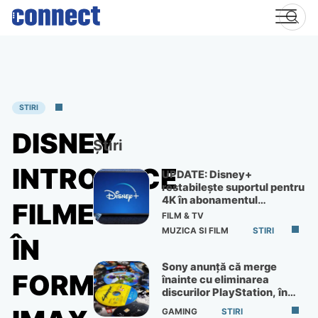
Skip
to
content
STIRI
DISNEY
Știri
INTRODUCE
UPDATE: Disney+
restabilește suportul pentru
4K în abonamentul
FILME
Premium
FILM & TV
MUZICA SI FILM
STIRI
ÎN
Sony anunță că merge
FORMAT
înainte cu eliminarea
discurilor PlayStation, în
ciuda protestelor
GAMING
STIRI