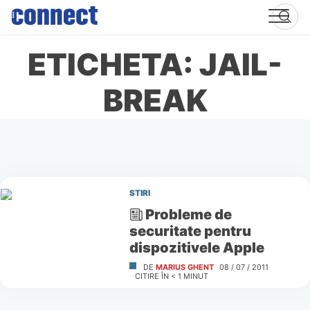
Skip
to
content
ETICHETA: JAIL-
BREAK
STIRI
Probleme de
securitate pentru
dispozitivele Apple
DE
MARIUS GHENT
08 / 07 / 2011
CITIRE ÎN
< 1
MINUT