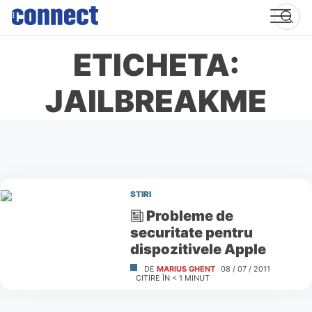
Skip
to
content
ETICHETA:
JAILBREAKME
STIRI
Probleme de
securitate pentru
dispozitivele Apple
DE
MARIUS GHENT
08 / 07 / 2011
CITIRE ÎN
< 1
MINUT