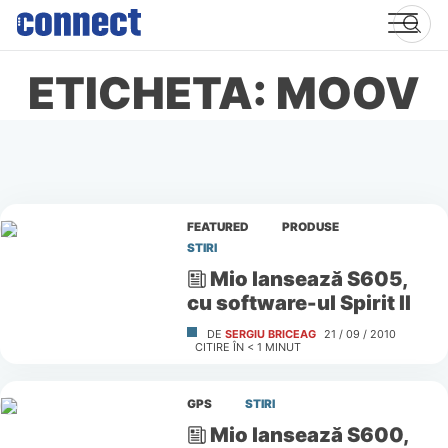
Skip
to
content
ETICHETA: MOOV
FEATURED
PRODUSE
STIRI
Mio lansează S605,
cu software-ul Spirit II
DE
SERGIU BRICEAG
21 / 09 / 2010
CITIRE ÎN
< 1
MINUT
GPS
STIRI
Mio lansează S600,