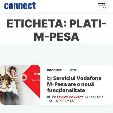
Skip
to
content
ETICHETA: PLATI-
M-PESA
PRODUSE
STIRI
Serviciul Vodafone
M-Pesa are o nouă
funcționalitate
DE
REVISTA CONNECT
14 / 05 / 2015
CITIRE ÎN
< 1
MINUT