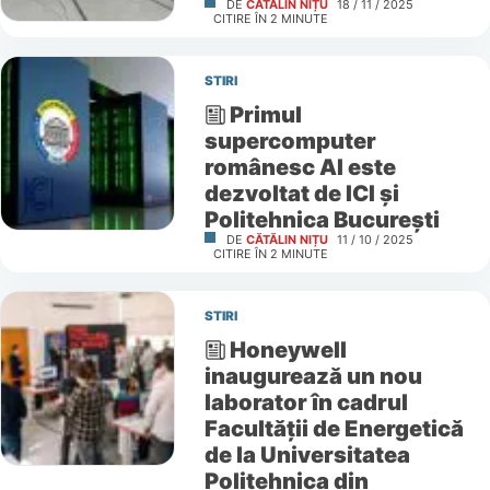
DE
CĂTĂLIN NIȚU
18 / 11 / 2025
CITIRE ÎN
2
MINUTE
STIRI
Primul
supercomputer
românesc AI este
dezvoltat de ICI și
Politehnica București
DE
CĂTĂLIN NIȚU
11 / 10 / 2025
CITIRE ÎN
2
MINUTE
STIRI
Honeywell
inaugurează un nou
laborator în cadrul
Facultății de Energetică
de la Universitatea
Politehnica din