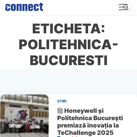
Skip
to
content
ETICHETA:
POLITEHNICA-
BUCURESTI
STIRI
Honeywell și
Politehnica București
premiază inovația la
TeChallenge 2025