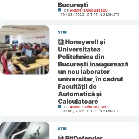
București
DE
ANDREI BRÎNDUȘESCU
09 / 03 / 2023
CITIRE ÎN
2
MINUTE
STIRI
Honeywell și
Universitatea
Politehnica din
București inaugurează
un nou laborator
universitar, în cadrul
Facultății de
Automatică și
Calculatoare
DE
ANDREI BRÎNDUȘESCU
09 / 06 / 2022
CITIRE ÎN
2
MINUTE
STIRI
BitDefender