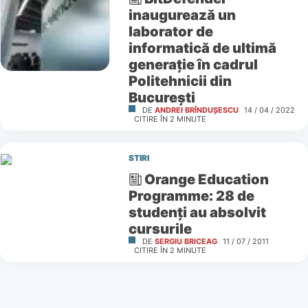
inaugurează un
laborator de
informatică de ultimă
generație în cadrul
Politehnicii din
București
DE
ANDREI BRÎNDUȘESCU
14 / 04 / 2022
CITIRE ÎN
2
MINUTE
STIRI
Orange Education
Programme: 28 de
studenţi au absolvit
cursurile
DE
SERGIU BRICEAG
11 / 07 / 2011
CITIRE ÎN
2
MINUTE