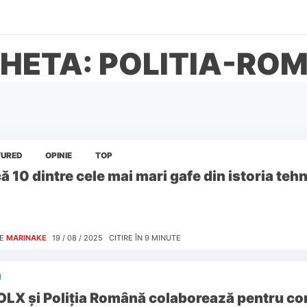
CHETA: POLITIA-RO
TURED
OPINIE
TOP
ă 10 dintre cele mai mari gafe din istoria teh
E
MARINAKE
19 / 08 / 2025
CITIRE ÎN
9
MINUTE
I
OLX și Poliția Română colaborează pentru co