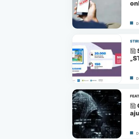
on
D
STIR
„S
D
FEA
aju
D