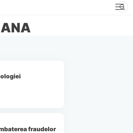
MANA
nologiei
mbaterea fraudelor