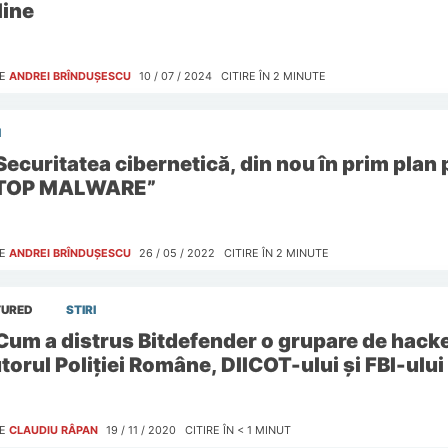
line
E
ANDREI BRÎNDUȘESCU
10 / 07 / 2024
CITIRE ÎN
2
MINUTE
I
Securitatea cibernetică, din nou în prim plan
TOP MALWARE”
E
ANDREI BRÎNDUȘESCU
26 / 05 / 2022
CITIRE ÎN
2
MINUTE
TURED
STIRI
Cum a distrus Bitdefender o grupare de hacke
torul Poliției Române, DIICOT-ului și FBI-ului
E
CLAUDIU RÂPAN
19 / 11 / 2020
CITIRE ÎN
< 1
MINUT