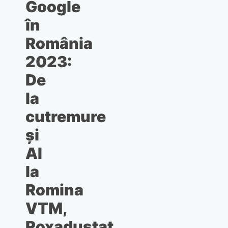
Google
întâi
în
este
surprinzător
România
2023:
De
la
cutremure
și
AI
la
Romina
VTM,
Roxadustat