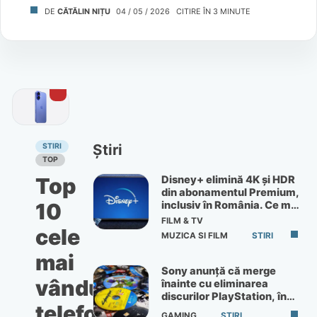
DE
CĂTĂLIN NIȚU
04 / 05 / 2026
CITIRE ÎN
3
MINUTE
Știri
STIRI
TOP
Disney+ elimină 4K și HDR
Top
din abonamentul Premium,
inclusiv în România. Ce mai
10
primești de 60 lei pe lună
FILM & TV
cele
MUZICA SI FILM
STIRI
mai
Sony anunță că merge
vândute
înainte cu eliminarea
discurilor PlayStation, în
telefoane
ciuda protestelor
GAMING
STIRI