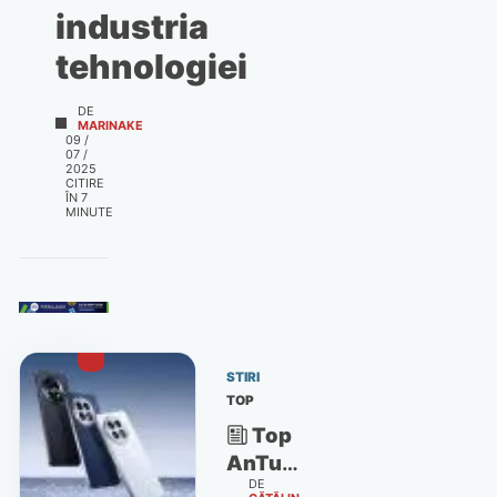
industria
tehnologiei
DE
MARINAKE
09 /
07 /
2025
CITIRE
ÎN
7
MINUTE
STIRI
TOP
Top
AnTuTu:
DE
care