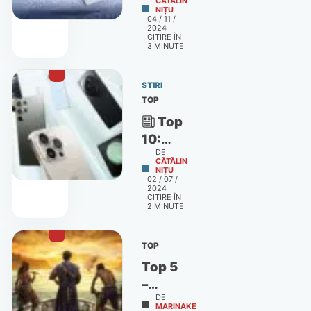
CĂTĂLIN
NIȚU
au fost
04 / 11 /
2024
cele
CITIRE ÎN
mai
3
MINUTE
performante
10
STIRI
telefoane
TOP
în
Top
octombrie
10:
DE
care
CĂTĂLIN
NIȚU
au fost
02 / 07 /
2024
cele
CITIRE ÎN
mai
2
MINUTE
performante
telefoane
TOP
în
Top 5
iunie
–
2024
DE
Jocuri
MARINAKE