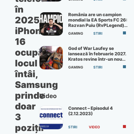
în
România are un campion
2025:
mondial la EA Sports FC 26:
Razvan Puiu (RvPLegend)
iPhone
câștigă turneul de la Paris
GAMING
STIRI
16
God of War Laufey se
ocupă
lansează în februarie 2027.
Kratos revine într-un nou
locul
God of War
GAMING
STIRI
întâi,
Samsung
prinde
Video
doar
Connect – Episodul 4
(2.12.2023)
3
poziții
STIRI
VIDEO