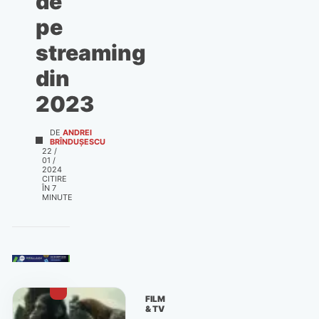
de
pe
streaming
din
2023
DE
ANDREI
BRÎNDUȘESCU
22 /
01 /
2024
CITIRE
ÎN
7
MINUTE
FILM
& TV