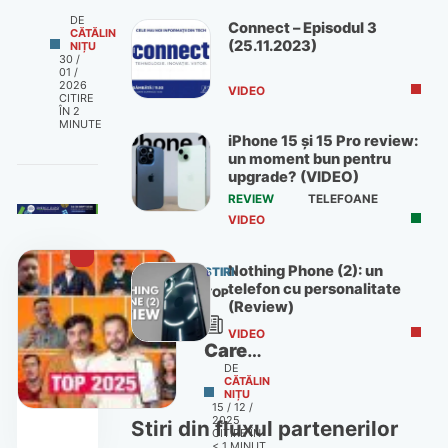
DE
Connect – Episodul 3
CĂTĂLIN
(25.11.2023)
NIȚU
30 /
01 /
2026
VIDEO
CITIRE
ÎN
2
MINUTE
iPhone 15 și 15 Pro review:
un moment bun pentru
upgrade? (VIDEO)
REVIEW
TELEFOANE
VIDEO
Nothing Phone (2): un
STIRI
telefon cu personalitate
TOP
(Review)
VIDEO
Care
DE
sunt
CĂTĂLIN
NIȚU
cele
15 / 12 /
2025
mai
Stiri din fluxul partenerilor
CITIRE ÎN
< 1
MINUT