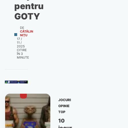
pentru
GOTY
DE
CĂTĂLIN
NIȚU
17 /
11 /
2025
CITIRE
ÎN
3
MINUTE
JOCURI
OPINIE
TOP
10
jocuri