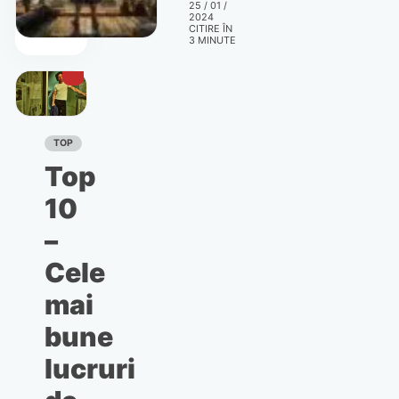
25 / 01 /
din
2024
primele
CITIRE ÎN
3
MINUTE
trei
luni
ale lui
2024
TOP
Top
10
–
Cele
mai
bune
lucruri