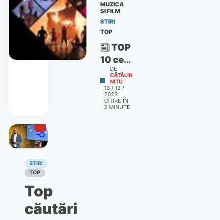
în
MUZICA
SI FILM
perioada
STIRI
Sărbătorilor:
TOP
smartphone-
TOP
uri,
10 cele
tablete
DE
mai
CĂTĂLIN
și
NIȚU
urmărite
gadget-
13 / 12 /
2023
filme
uri
CITIRE ÎN
și
2
MINUTE
smart
seriale
(P)
pe
Netflix
în
STIRI
prima
TOP
jumătate
Top
din
căutări
2023.
Locul