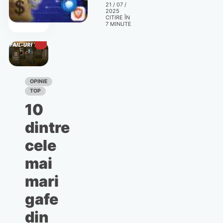
21 / 07 /
gratuite
2025
la
CITIRE ÎN
7
MINUTE
programe
și
abonamente
scumpe
OPINIE
TOP
10
dintre
cele
mai
mari
gafe
din