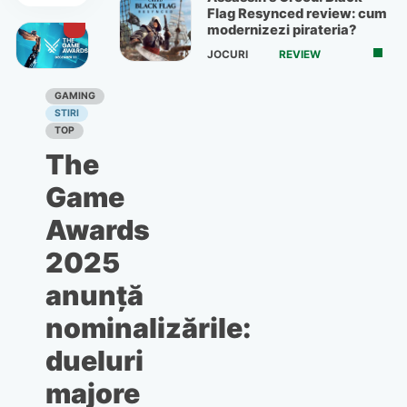
iPhone,
Flag Resynced review: cum
bune
iPad,
modernizezi pirateria?
aplicații
Mac
JOCURI
REVIEW
pentru
sau
Android
Apple
GAMING
STIRI
Watch
TOP
The
Game
Awards
2025
anunță
nominalizările:
dueluri
majore