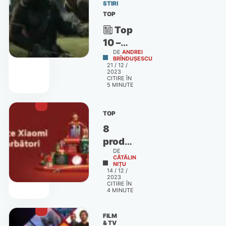
STIRI
TOP
Top
10 –
DE
ANDREI
Filmele
BRÎNDUȘESCU
21 / 12 /
pe
2023
CITIRE ÎN
care
5
MINUTE
abia
aștept
TOP
să le
8
văd în
produse
2024
DE
Xiaomi
CĂTĂLIN
NIȚU
la
14 / 12 /
reducere,
2023
CITIRE ÎN
perfecte
4
MINUTE
pentru
cadouri
FILM
& TV