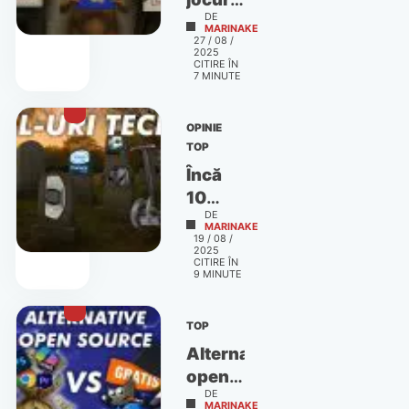
DE
care
MARINAKE
27 / 08 /
au
2025
dezamăgit
CITIRE ÎN
7
MINUTE
gamerii
de-a
OPINIE
lungul
TOP
timpului
Încă
10
DE
dintre
MARINAKE
19 / 08 /
cele
2025
mai
CITIRE ÎN
9
MINUTE
mari
gafe
TOP
din
Alternative
istoria
open
tehnologiei
DE
source
MARINAKE