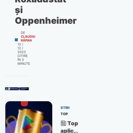
și
Oppenheimer
DE
CLAUDIU
RÂPAN
12 /
12 /
2023
CITIRE
ÎN
3
MINUTE
STIRI
TOP
Top
aplicații