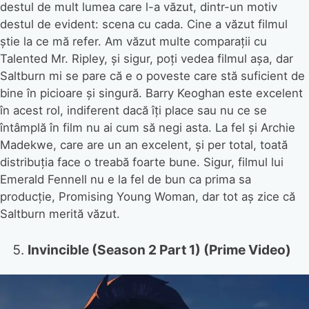
destul de mult lumea care l-a văzut, dintr-un motiv
destul de evident: scena cu cada. Cine a văzut filmul
știe la ce mă refer. Am văzut multe comparații cu
Talented Mr. Ripley, și sigur, poți vedea filmul așa, dar
Saltburn mi se pare că e o poveste care stă suficient de
bine în picioare și singură. Barry Keoghan este excelent
în acest rol, indiferent dacă îți place sau nu ce se
întâmplă în film nu ai cum să negi asta. La fel și Archie
Madekwe, care are un an excelent, și per total, toată
distribuția face o treabă foarte bune. Sigur, filmul lui
Emerald Fennell nu e la fel de bun ca prima sa
producție, Promising Young Woman, dar tot aș zice că
Saltburn merită văzut.
Invincible (Season 2 Part 1) (Prime Video)