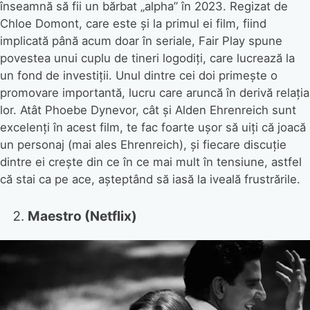
înseamnă să fii un bărbat „alpha” în 2023. Regizat de
Chloe Domont, care este și la primul ei film, fiind
implicată până acum doar în seriale, Fair Play spune
povestea unui cuplu de tineri logodiți, care lucrează la
un fond de investiții. Unul dintre cei doi primește o
promovare importantă, lucru care aruncă în derivă relația
lor. Atât Phoebe Dynevor, cât și Alden Ehrenreich sunt
excelenți în acest film, te fac foarte ușor să uiți că joacă
un personaj (mai ales Ehrenreich), și fiecare discuție
dintre ei crește din ce în ce mai mult în tensiune, astfel
că stai ca pe ace, așteptând să iasă la iveală frustrările.
Maestro (Netflix)