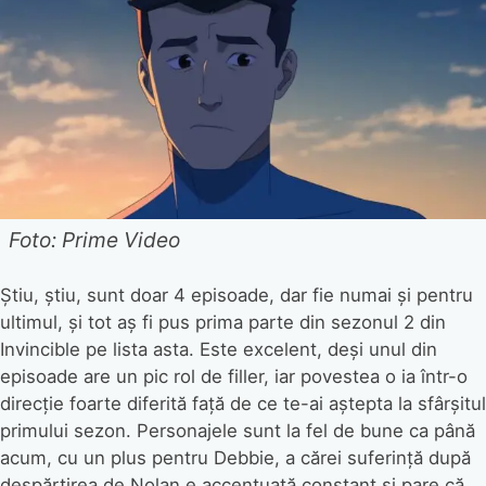
Foto: Prime Video
Știu, știu, sunt doar 4 episoade, dar fie numai și pentru
ultimul, și tot aș fi pus prima parte din sezonul 2 din
Invincible pe lista asta. Este excelent, deși unul din
episoade are un pic rol de filler, iar povestea o ia într-o
direcție foarte diferită față de ce te-ai aștepta la sfârșitul
primului sezon. Personajele sunt la fel de bune ca până
acum, cu un plus pentru Debbie, a cărei suferință după
despărțirea de Nolan e accentuată constant și pare că