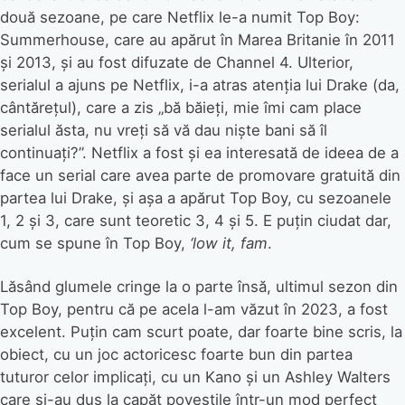
două sezoane, pe care Netflix le-a numit Top Boy:
Summerhouse, care au apărut în Marea Britanie în 2011
și 2013, și au fost difuzate de Channel 4. Ulterior,
serialul a ajuns pe Netflix, i-a atras atenția lui Drake (da,
cântărețul), care a zis „bă băieți, mie îmi cam place
serialul ăsta, nu vreți să vă dau niște bani să îl
continuați?”. Netflix a fost și ea interesată de ideea de a
face un serial care avea parte de promovare gratuită din
partea lui Drake, și așa a apărut Top Boy, cu sezoanele
1, 2 și 3, care sunt teoretic 3, 4 și 5. E puțin ciudat dar,
cum se spune în Top Boy,
‘low it, fam
.
Lăsând glumele cringe la o parte însă, ultimul sezon din
Top Boy, pentru că pe acela l-am văzut în 2023, a fost
excelent. Puțin cam scurt poate, dar foarte bine scris, la
obiect, cu un joc actoricesc foarte bun din partea
tuturor celor implicați, cu un Kano și un Ashley Walters
care și-au dus la capăt poveștile într-un mod perfect