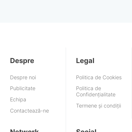
lumea. Cât
aduce Path
City și San
costă acum în
Tracing-ul în
Andreas
România
arenă
instant cu
portaluri
Despre
Legal
Despre noi
Politica de Cookies
Publicitate
Politica de
Confidențialitate
Echipa
Termene și condiții
Contactează-ne
Network
Social