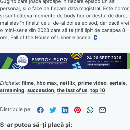
Gugino care joacă aproape în fiecare episod un alt
personaj, și o face de fiecare dată magistral. Este horror,
și sunt câteva momente de body horror destul de dure,
mai ales în finalul celui de-al doilea episod, dar dacă vrei
o mini-serie din 2023 care să te țină lipit de canapea 8
ore, Fall of the House of Usher e aceea.
Etichete:
filme
,
hbo max
,
netflix
,
prime video
,
seriale
,
streaming
,
succession
,
the last of us
,
top 10
Distribuie pe Facebook
Distribuie pe Twitter
Distribuie pe Link
Distribuie pe P
Trimite pr
Trimite
Distribuie pe:
S-ar putea să-ți placă și: