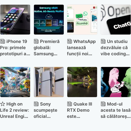
iPhone 19
Premieră
WhatsApp
Un studiu
Pro: primele
globală:
lansează
dezvăluie că
prototipuri au
Samsung
funcții noi
vibe coding-
ecran quad-
face primul
pentru iPad,
ul creează
curved
apel
CarPlay,
multe breșe
comercial
Android Auto
de securitate
vRAN,
și documente
pregătind
PDF
terenul pentru
6G
High on
Sony
Quake III
Mod-ul
Life 2 review:
scumpește
RTX Demo
acesta te lasă
Unreal Engine
oficial
este
să călătorești
5 mai face o
PlayStation 5
disponibil
instant între
victimă
în toată
gratuit și
GTA III, Vice