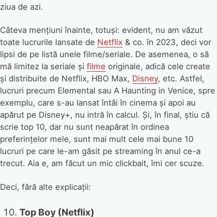
ziua de azi.
Câteva mențiuni înainte, totuși: evident, nu am văzut
toate lucrurile lansate de
Netflix
& co. în 2023, deci vor
lipsi de pe listă unele filme/seriale. De asemenea, o să
mă limitez la seriale și
filme
originale, adică cele create
și distribuite de Netflix, HBO Max,
Disney
, etc. Astfel,
lucruri precum Elemental sau A Haunting in Venice, spre
exemplu, care s-au lansat întâi în cinema și apoi au
apărut pe Disney+, nu intră în calcul. Și, în final, știu că
scrie top 10, dar nu sunt neapărat în ordinea
preferințelor mele, sunt mai mult cele mai bune 10
lucruri pe care le-am găsit pe streaming în anul ce-a
trecut. Aia e, am făcut un mic clickbait, îmi cer scuze.
Deci, fără alte explicații:
Top Boy (Netflix)