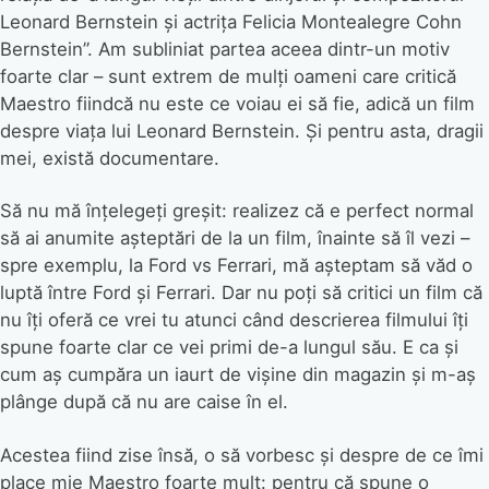
Leonard Bernstein și actrița Felicia Montealegre Cohn
Bernstein”. Am subliniat partea aceea dintr-un motiv
foarte clar – sunt extrem de mulți oameni care critică
Maestro fiindcă nu este ce voiau ei să fie, adică un film
despre viața lui Leonard Bernstein. Și pentru asta, dragii
mei, există documentare.
Să nu mă înțelegeți greșit: realizez că e perfect normal
să ai anumite așteptări de la un film, înainte să îl vezi –
spre exemplu, la Ford vs Ferrari, mă așteptam să văd o
luptă între Ford și Ferrari. Dar nu poți să critici un film că
nu îți oferă ce vrei tu atunci când descrierea filmului îți
spune foarte clar ce vei primi de-a lungul său. E ca și
cum aș cumpăra un iaurt de vișine din magazin și m-aș
plânge după că nu are caise în el.
Acestea fiind zise însă, o să vorbesc și despre de ce îmi
place mie Maestro foarte mult: pentru că spune o