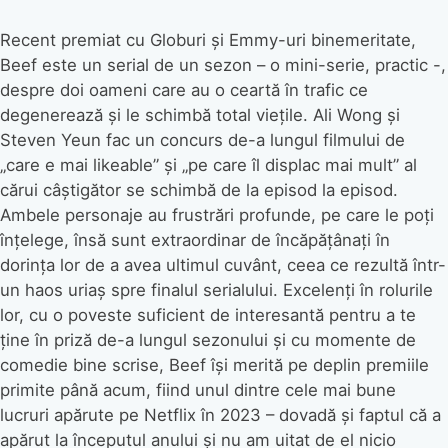
Recent premiat cu Globuri și Emmy-uri binemeritate,
Beef este un serial de un sezon – o mini-serie, practic -,
despre doi oameni care au o ceartă în trafic ce
degenerează și le schimbă total viețile. Ali Wong și
Steven Yeun fac un concurs de-a lungul filmului de
„care e mai likeable” și „pe care îl displac mai mult” al
cărui câștigător se schimbă de la episod la episod.
Ambele personaje au frustrări profunde, pe care le poți
înțelege, însă sunt extraordinar de încăpățânați în
dorința lor de a avea ultimul cuvânt, ceea ce rezultă într-
un haos uriaș spre finalul serialului. Excelenți în rolurile
lor, cu o poveste suficient de interesantă pentru a te
ține în priză de-a lungul sezonului și cu momente de
comedie bine scrise, Beef își merită pe deplin premiile
primite până acum, fiind unul dintre cele mai bune
lucruri apărute pe Netflix în 2023 – dovadă și faptul că a
apărut la începutul anului și nu am uitat de el nicio