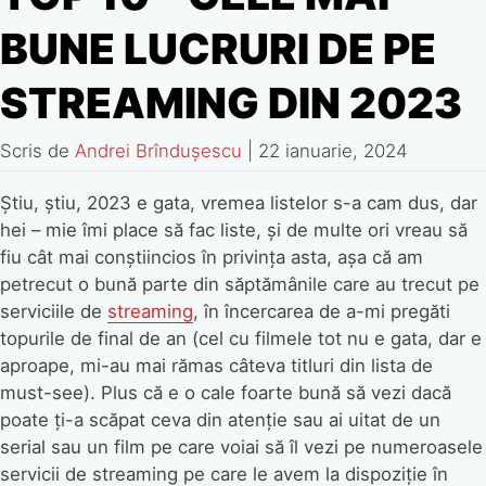
BUNE LUCRURI DE PE
STREAMING DIN 2023
Scris de
Andrei Brîndușescu
|
22 ianuarie, 2024
Știu, știu, 2023 e gata, vremea listelor s-a cam dus, dar
hei – mie îmi place să fac liste, și de multe ori vreau să
fiu cât mai conștiincios în privința asta, așa că am
petrecut o bună parte din săptămânile care au trecut pe
serviciile de
streaming
, în încercarea de a-mi pregăti
topurile de final de an (cel cu filmele tot nu e gata, dar e
aproape, mi-au mai rămas câteva titluri din lista de
must-see). Plus că e o cale foarte bună să vezi dacă
poate ți-a scăpat ceva din atenție sau ai uitat de un
serial sau un film pe care voiai să îl vezi pe numeroasele
servicii de streaming pe care le avem la dispoziție în