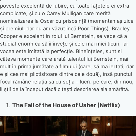
poveste excelentă de iubire, cu toate fațetele ei extra
complicate, și cu o Carey Mulligan care merită
nominalizarea la Oscar cu prisosință (momentan aș zice
și premiul, dar nu am văzut încă Poor Things). Bradley
Cooper e excelent în rolul lui Bernstein, se vede că a
studiat enorm ca să îi învețe și cele mai mici ticuri, iar
vocea este imitată la perfecție. Bineînțeles, sunt și
câteva momente care arată talentul lui Bernstein, mai
mult în prima jumătate a filmului (care, să mă iertați, dar
e și cea mai plictisitoare dintre cele două), însă punctul
focal rămâne relația sa cu soția – lucru pe care, din nou,
îl știi de la început dacă citești descrierea aia amărâtă.
The Fall of the House of Usher (Netflix)