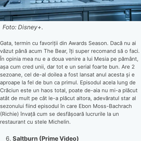
Foto: Disney+
.
Gata, termin cu favoriții din Awards Season. Dacă nu ai
văzut până acum The Bear, îți super recomand să o faci.
În opinia mea nu e a doua venire a lui Mesia pe pământ,
așa cum cred unii, dar tot e un serial foarte bun. Are 2
sezoane, cel de-al doilea a fost lansat anul acesta și e
aproape la fel de bun ca primul. Episodul acela lung de
Crăciun este un haos total, poate de-aia nu mi-a plăcut
atât de mult pe cât le-a plăcut altora, adevăratul star al
sezonului fiind episodul în care Ebon Moss-Bachrach
(Richie) învață cum se desfășoară lucrurile la un
restaurant cu stele Michelin.
Saltburn (Prime Video)