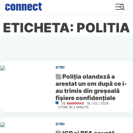
Skip
to
content
ETICHETA: POLITIA
STIRI
Poliția olandeză a
arestat un om după ce i-
au trimis din greșeală
fișiere confidențiale
DE
MARINAKE
18 / 02 / 2026
CITIRE ÎN
2
MINUTE
STIRI