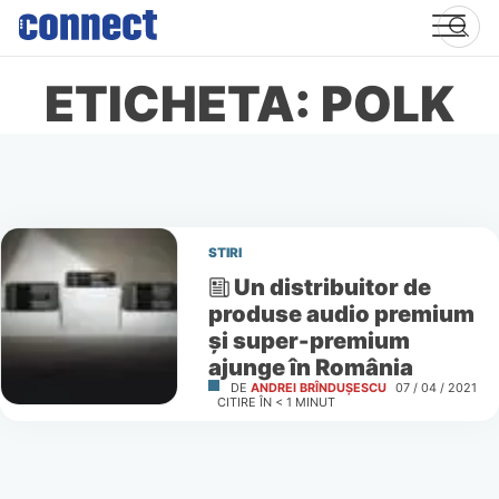
Skip
to
content
ETICHETA: POLK
STIRI
Un distribuitor de
produse audio premium
și super-premium
ajunge în România
DE
ANDREI BRÎNDUȘESCU
07 / 04 / 2021
CITIRE ÎN
< 1
MINUT